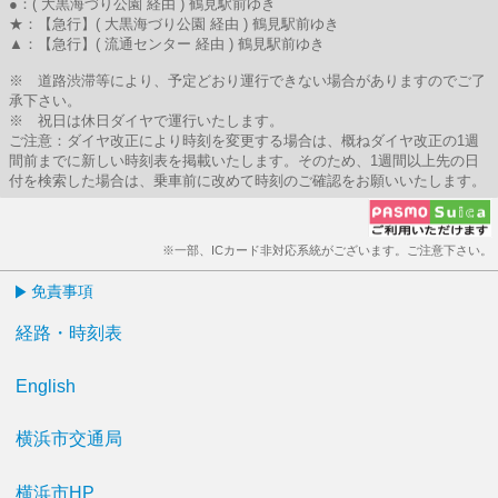
●：( 大黒海づり公園 経由 ) 鶴見駅前ゆき
★：【急行】( 大黒海づり公園 経由 ) 鶴見駅前ゆき
▲：【急行】( 流通センター 経由 ) 鶴見駅前ゆき
※ 道路渋滞等により、予定どおり運行できない場合がありますのでご了
承下さい。
※ 祝日は休日ダイヤで運行いたします。
ご注意：ダイヤ改正により時刻を変更する場合は、概ねダイヤ改正の1週
間前までに新しい時刻表を掲載いたします。そのため、1週間以上先の日
付を検索した場合は、乗車前に改めて時刻のご確認をお願いいたします。
※一部、ICカード非対応系統がございます。ご注意下さい。
免責事項
経路・時刻表
English
横浜市交通局
横浜市HP