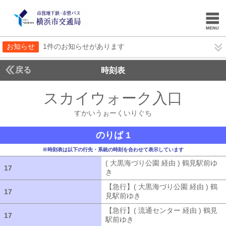
お知らせ
1件のお知らせがあります
戻る
時刻表
スカイウォーク入口
すか
すかいうぉーくいりぐち
のりば 1
※時刻表は以下の行先・系統の時刻を合わせて表示しています
( 大黒海づり公園 経由 ) 鶴見駅前ゆ
17
17
き
( 大黒海づり公園 経由 ) 鶴見駅前ゆ
【急行】( 大黒海づり公園 経由 ) 鶴
17
17
見駅前ゆき
【急行】( 大黒海づり公園 
【急行】( 流通センター 経由 ) 鶴見
17
17
駅前ゆき
【急行】( 流通センター 経由