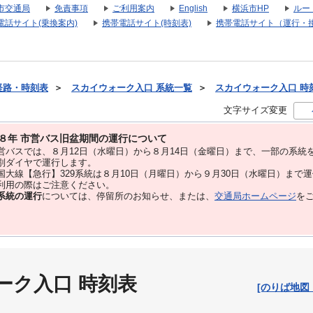
市交通局
免責事項
ご利用案内
English
横浜市HP
ルー
電話サイト(乗換案内)
携帯電話サイト(時刻表)
携帯電話サイト（運行・
経路・時刻表
＞
スカイウォーク入口 系統一覧
＞
スカイウォーク入口 時刻表
文字サイズ変更
８年 市営バス旧盆期間の運行について
バスでは、８⽉12⽇（水曜日）から８⽉14⽇（金曜日）まで、⼀部の系統
別ダイヤで運⾏します。
大線【急行】329系統は８月10日（月曜日）から９月30日（水曜日）まで
用の際はご注意ください。
系統の運行
については、停留所のお知らせ、または、
交通局ホームページ
を
ーク入口 時刻表
[のりば地図