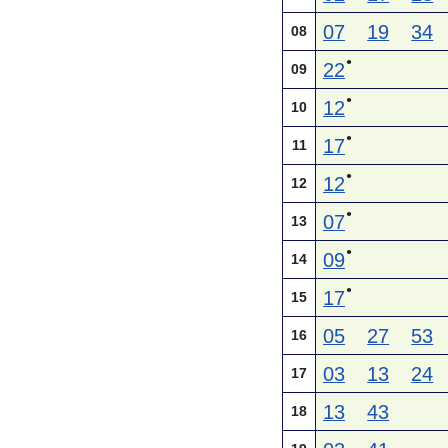
07
19
34
08
●
22
09
●
12
10
●
17
11
●
12
12
●
07
13
●
09
14
●
17
15
05
27
53
16
03
13
24
17
13
43
18