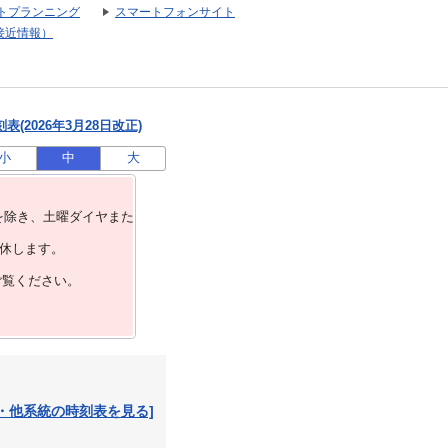
トプランニング
スマートフォンサイト
接近情報）
(2026年3月28日改正)
小
中
大
を除き、⼟曜ダイヤまた
運休します。
ご覧ください。
・他系統の時刻表を見る]