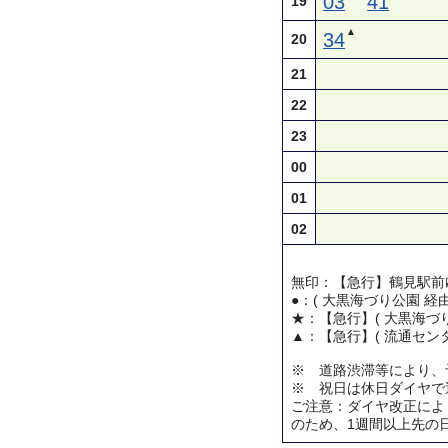
03
41
19
▲
34
20
21
22
23
00
01
02
無印：【急行】鶴見駅前
●：( 大黒海づり公園 経
★：【急行】( 大黒海づり
▲：【急行】( 流通センタ
※ 道路渋滞等により、
※ 祝日は休日ダイヤで
ご注意：ダイヤ改正によ
のため、1週間以上先の