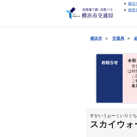
横浜
携帯
横浜市
＞
交通局
＞
令和
市営
は特
△国
ご利
各
すかいうぉーくいりぐち
スカイウォ