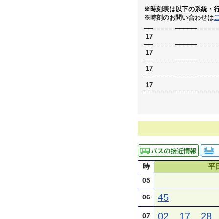
※時刻表は以下の系統・
※時刻のお問い合わせは
17
17
17
17
時
平
05
45
06
02
17
28
07