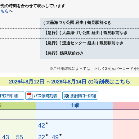
行先の時刻を合わせて表示しています
こちら
へ
( 大黒海づり公園 経由 ) 鶴見駅前ゆき
【急行】( 大黒海づり公園 経由 ) 鶴見駅前ゆき
【急行】( 流通センター 経由 ) 鶴見駅前ゆき
【急行】鶴見駅前ゆき
※ご利用環境によっては、正しく2次元バーコードを
2026年8月12日 ～2026年8月14日 の時刻表はこちら
日
土曜
★
42
★
★
43
55
22
49