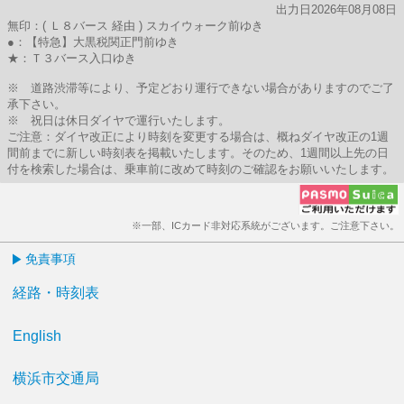
出力日2026年08月08日
無印：( Ｌ８バース 経由 ) スカイウォーク前ゆき
●：【特急】大黒税関正門前ゆき
★：Ｔ３バース入口ゆき
※ 道路渋滞等により、予定どおり運行できない場合がありますのでご了
承下さい。
※ 祝日は休日ダイヤで運行いたします。
ご注意：ダイヤ改正により時刻を変更する場合は、概ねダイヤ改正の1週
間前までに新しい時刻表を掲載いたします。そのため、1週間以上先の日
付を検索した場合は、乗車前に改めて時刻のご確認をお願いいたします。
※一部、ICカード非対応系統がございます。ご注意下さい。
免責事項
経路・時刻表
English
横浜市交通局