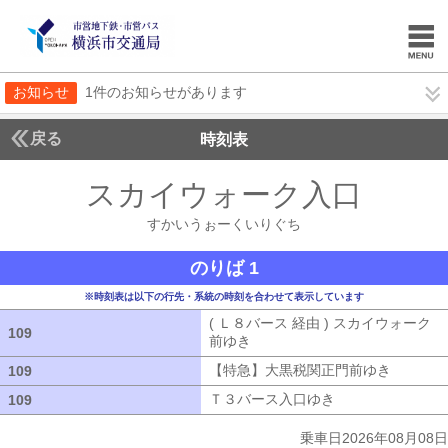
お知らせ
1件のお知らせがあります
戻る
時刻表
スカイウォーク入口
すか
すかいうぉーくいりぐち
のりば 1
※時刻表は以下の行先・系統の時刻を合わせて表示しています
( Ｌ８バース 経由 ) スカイウォーク
109
109
前ゆき
( Ｌ８バース 経由 ) スカイウ
【特急】大黒税関正門前ゆき
【特急】
109
109
Ｔ３バース入口ゆき
Ｔ３バース入口ゆ
109
109
乗車日2026年08月08日