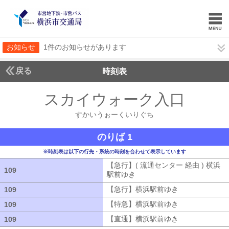
お知らせ
1件のお知らせがあります
戻る
時刻表
スカイウォーク入口
すか
すかいうぉーくいりぐち
のりば 1
※時刻表は以下の行先・系統の時刻を合わせて表示しています
【急行】( 流通センター 経由 ) 横浜
109
109
駅前ゆき
【急行】( 流通センター 経由
【急行】横浜駅前ゆき
【急行】横浜駅
109
109
【特急】横浜駅前ゆき
【特急】横浜駅
109
109
【直通】横浜駅前ゆき
【直通】横浜駅
109
109