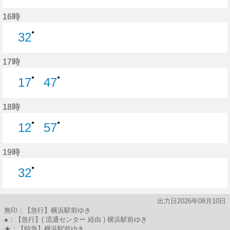
47分はつ
16時
●
32
32分はつ
17時
●
●
17
47
17分はつ
47分はつ
18時
●
●
12
57
12分はつ
57分はつ
19時
●
32
32分はつ
出力日2026年08月10日
無印：【急行】横浜駅前ゆき
●：【急行】( 流通センター 経由 ) 横浜駅前ゆき
★：【特急】横浜駅前ゆき