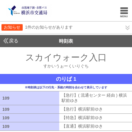
お知らせ
1件のお知らせがあります
戻る
時刻表
スカイウォーク入口
すか
すかいうぉーくいりぐち
のりば 1
※時刻表は以下の行先・系統の時刻を合わせて表示しています
【急行】( 流通センター 経由 ) 横浜
109
109
駅前ゆき
【急行】( 流通センター 経由
【急行】横浜駅前ゆき
【急行】横浜駅
109
109
【特急】横浜駅前ゆき
【特急】横浜駅
109
109
【直通】横浜駅前ゆき
【直通】横浜駅
109
109