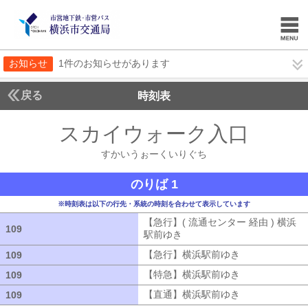
お知らせ
1件のお知らせがあります
戻る
時刻表
スカイウォーク入口
すか
すかいうぉーくいりぐち
のりば 1
※時刻表は以下の行先・系統の時刻を合わせて表示しています
【急行】( 流通センター 経由 ) 横浜
109
109
駅前ゆき
【急行】( 流通センター 経由
【急行】横浜駅前ゆき
【急行】横浜駅
109
109
【特急】横浜駅前ゆき
【特急】横浜駅
109
109
【直通】横浜駅前ゆき
【直通】横浜駅
109
109