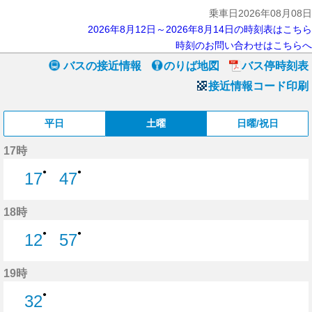
乗車日2026年08月08日
2026年8月12日～2026年8月14日の時刻表はこちら
時刻のお問い合わせはこちらへ
バスの接近情報
のりば地図
バス停時刻表
接近情報コード印刷
平日
土曜
日曜/祝日
17時
●
●
17
47
17分はつ
47分はつ
18時
●
●
12
57
12分はつ
57分はつ
19時
●
32