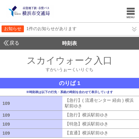
お知らせ
1件のお知らせがあります
戻る
時刻表
スカイウォーク入口
すか
すかいうぉーくいりぐち
のりば 1
※時刻表は以下の行先・系統の時刻を合わせて表示しています
【急行】( 流通センター 経由 ) 横浜
109
109
駅前ゆき
【急行】( 流通センター 経由
【急行】横浜駅前ゆき
【急行】横浜駅
109
109
【特急】横浜駅前ゆき
【特急】横浜駅
109
109
【直通】横浜駅前ゆき
【直通】横浜駅
109
109