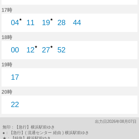
25分はつ
42分はつ
17時
★
★
04
11
19
28
44
4分はつ
11分はつ
19分はつ
28分はつ
44分はつ
18時
★
★
00
12
27
52
0分はつ
12分はつ
27分はつ
52分はつ
19時
17
17分はつ
20時
22
22分はつ
出力日2026年08月07日
無印：【急行】横浜駅前ゆき
●：【急行】( 流通センター 経由 ) 横浜駅前ゆき
★：【特急】横浜駅前ゆき