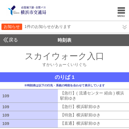
お知らせ
1件のお知らせがあります
戻る
時刻表
スカイウォーク入口
すか
すかいうぉーくいりぐち
のりば 1
※時刻表は以下の行先・系統の時刻を合わせて表示しています
【急行】( 流通センター 経由 ) 横浜
109
109
駅前ゆき
【急行】( 流通センター 経由
【急行】横浜駅前ゆき
【急行】横浜駅
109
109
【特急】横浜駅前ゆき
【特急】横浜駅
109
109
【直通】横浜駅前ゆき
【直通】横浜駅
109
109