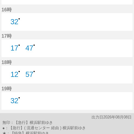
47分はつ
16時
●
32
32分はつ
17時
●
●
17
47
17分はつ
47分はつ
18時
●
●
12
57
12分はつ
57分はつ
19時
●
32
32分はつ
出力日2026年08月08日
無印：【急行】横浜駅前ゆき
●：【急行】( 流通センター 経由 ) 横浜駅前ゆき
★：【特急】横浜駅前ゆき