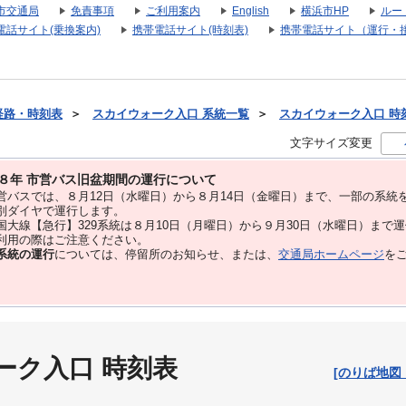
市交通局
免責事項
ご利用案内
English
横浜市HP
ルー
電話サイト(乗換案内)
携帯電話サイト(時刻表)
携帯電話サイト（運行・
経路・時刻表
＞
スカイウォーク入口 系統一覧
＞
スカイウォーク入口 時刻表
文字サイズ変更
８年 市営バス旧盆期間の運行について
バスでは、８⽉12⽇（水曜日）から８⽉14⽇（金曜日）まで、⼀部の系統
別ダイヤで運⾏します。
大線【急行】329系統は８月10日（月曜日）から９月30日（水曜日）まで
用の際はご注意ください。
系統の運行
については、停留所のお知らせ、または、
交通局ホームページ
を
ーク入口 時刻表
[のりば地図