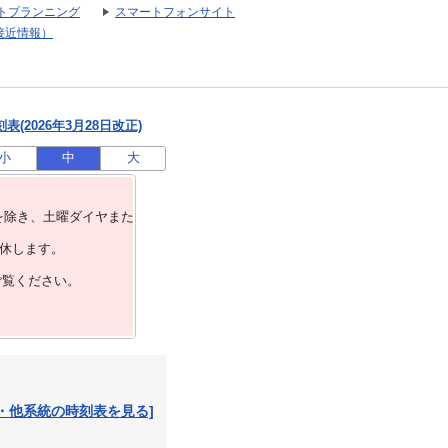
トプランニング
スマートフォンサイト
接近情報）
(2026年3月28日改正)
小
中
大
を除き、⼟曜ダイヤまた
運休します。
ご覧ください。
・他系統の時刻表を見る]