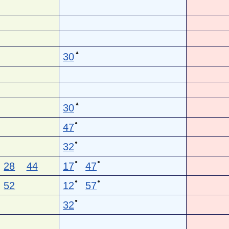
▲
30
▲
30
●
47
●
32
●
●
28
44
17
47
●
●
52
12
57
●
32