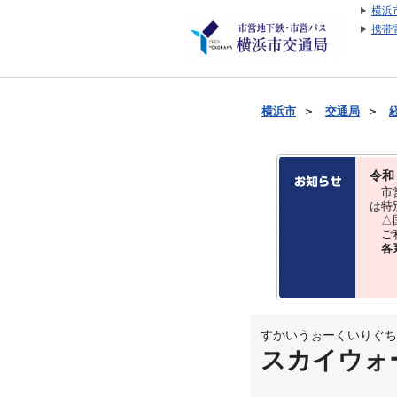
横浜
携帯
横浜市
＞
交通局
＞
令和
市営
は特
△国
ご利
各
すかいうぉーくいりぐち
スカイウォ