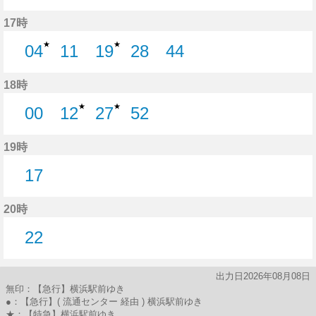
25分はつ
42分はつ
17時
★
★
04
11
19
28
44
4分はつ
11分はつ
19分はつ
28分はつ
44分はつ
18時
★
★
00
12
27
52
0分はつ
12分はつ
27分はつ
52分はつ
19時
17
17分はつ
20時
22
22分はつ
出力日2026年08月08日
無印：【急行】横浜駅前ゆき
●：【急行】( 流通センター 経由 ) 横浜駅前ゆき
★：【特急】横浜駅前ゆき