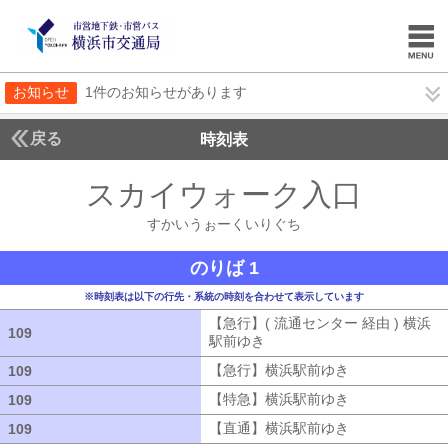
お知らせ
1件のお知らせがあります
戻る
時刻表
スカイウォーク入口
すか
すかいうぉーくいりぐち
のりば 1
※時刻表は以下の行先・系統の時刻を合わせて表示しています
【急行】( 流通センター 経由 ) 横浜
109
109
駅前ゆき
【急行】( 流通センター 経由
【急行】横浜駅前ゆき
【急行】横浜駅
109
109
【特急】横浜駅前ゆき
【特急】横浜駅
109
109
【直通】横浜駅前ゆき
【直通】横浜駅
109
109