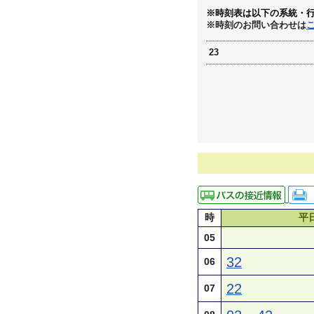
※時刻表は以下の系統・
※時刻のお問い合わせは
23
時
平
05
32
06
22
07