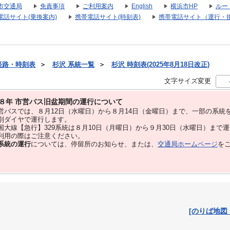
市交通局
免責事項
ご利用案内
English
横浜市HP
ルー
電話サイト(乗換案内)
携帯電話サイト(時刻表)
携帯電話サイト（運行・
経路・時刻表
＞
杉沢 系統一覧
＞
杉沢 時刻表(2025年8月18日改正)
文字サイズ変更
８年 市営バス旧盆期間の運行について
バスでは、８⽉12⽇（水曜日）から８⽉14⽇（金曜日）まで、⼀部の系統
別ダイヤで運⾏します。
大線【急行】329系統は８月10日（月曜日）から９月30日（水曜日）まで
用の際はご注意ください。
系統の運行
については、停留所のお知らせ、または、
交通局ホームページ
を
[のりば地図