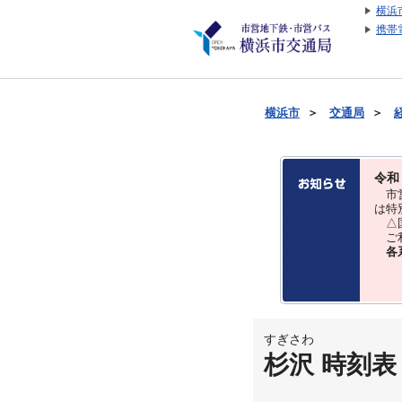
横浜
携帯
横浜市
＞
交通局
＞
令和
市営
は特
△国
ご利
各
すぎさわ
杉沢 時刻表