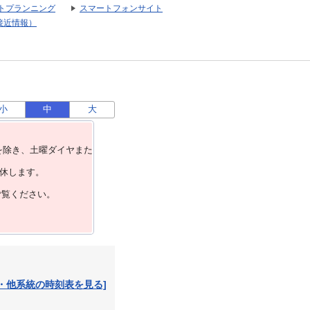
トプランニング
スマートフォンサイト
接近情報）
小
中
大
を除き、⼟曜ダイヤまた
運休します。
ご覧ください。
・他系統の時刻表を見る]