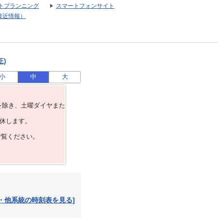
トプランニング
スマートフォンサイト
接近情報）
正)
小
中
大
を除き、⼟曜ダイヤまた
運休します。
ご覧ください。
・他系統の時刻表を見る]