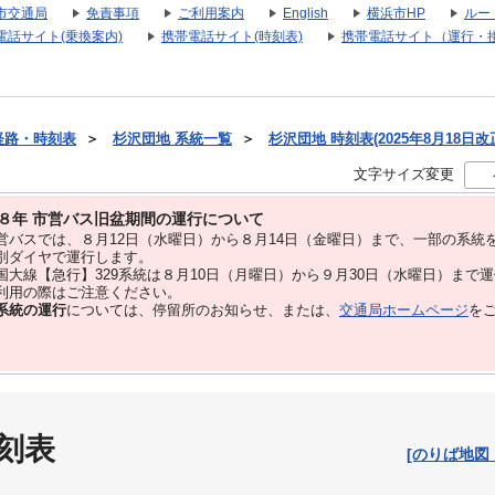
市交通局
免責事項
ご利用案内
English
横浜市HP
ルー
電話サイト(乗換案内)
携帯電話サイト(時刻表)
携帯電話サイト（運行・
経路・時刻表
＞
杉沢団地 系統一覧
＞
杉沢団地 時刻表(2025年8月18日改
文字サイズ変更
８年 市営バス旧盆期間の運行について
バスでは、８⽉12⽇（水曜日）から８⽉14⽇（金曜日）まで、⼀部の系統
別ダイヤで運⾏します。
大線【急行】329系統は８月10日（月曜日）から９月30日（水曜日）まで
用の際はご注意ください。
系統の運行
については、停留所のお知らせ、または、
交通局ホームページ
を
刻表
[のりば地図