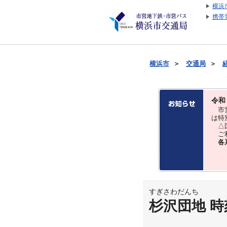
横浜
携帯
横浜市
＞
交通局
＞
令和
市営
は特
△国
ご利
各
すぎさわだんち
杉沢団地 時