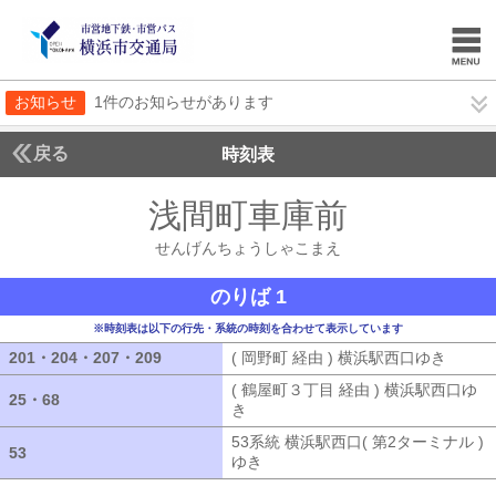
お知らせ
1件のお知らせがあります
戻る
時刻表
浅間町車庫前
せんげん
せんげんちょうしゃこまえ
のりば 1
※時刻表は以下の行先・系統の時刻を合わせて表示しています
201・204・207・209
201・204・207・209
( 岡野町 経由 ) 横浜駅西口ゆき
( 岡野
( 鶴屋町３丁目 経由 ) 横浜駅西口ゆ
25・68
25・68
き
( 鶴屋町３丁目 経由 ) 横浜駅西口ゆ
53系統 横浜駅西口( 第2ターミナル )
53
53
ゆき
53系統 横浜駅西口( 第2ターミナ