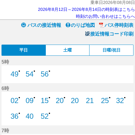
乗車日2026年08月08日
2026年8月12日～2026年8月14日の時刻表はこちら
時刻のお問い合わせはこちらへ
バスの接近情報
のりば地図
バス停時刻表
接近情報コード印刷
平日
土曜
日曜/祝日
5時
●
●
●
49
54
56
49分はつ
54分はつ
56分はつ
6時
●
●
●
●
●
●
02
09
15
20
20
21
25
32
2分はつ
9分はつ
15分はつ
20分はつ
20分はつ
21分はつ
25分はつ
32分
●
●
36
40
52
36分はつ
40分はつ
52分はつ
7時