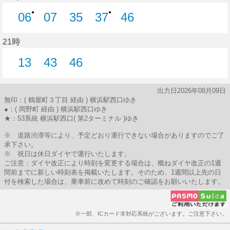
●
●
06
07
35
37
46
6分はつ
7分はつ
35分はつ
37分はつ
46分はつ
21時
13
43
46
13分はつ
43分はつ
46分はつ
出力日2026年08月09日
無印：( 鶴屋町３丁目 経由 ) 横浜駅西口ゆき
●：( 岡野町 経由 ) 横浜駅西口ゆき
★：53系統 横浜駅西口( 第2ターミナル )ゆき
※ 道路渋滞等により、予定どおり運行できない場合がありますのでご了
承下さい。
※ 祝日は休日ダイヤで運行いたします。
ご注意：ダイヤ改正により時刻を変更する場合は、概ねダイヤ改正の1週
間前までに新しい時刻表を掲載いたします。そのため、1週間以上先の日
付を検索した場合は、乗車前に改めて時刻のご確認をお願いいたします。
※一部、ICカード非対応系統がございます。ご注意下さい。