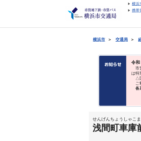
横浜
携帯
横浜市
＞
交通局
＞
令和
市営
は特
△国
ご利
各
せんげんちょうしゃこま
浅間町車庫