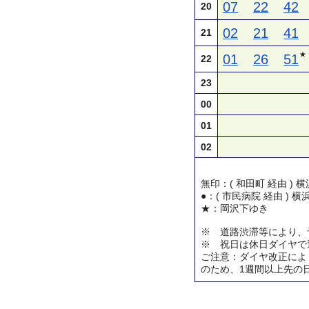
07
22
42
20
02
21
41
21
★
01
26
51
22
23
00
01
02
無印：( 和田町 経由 )
●：( 市民病院 経由 ) 
★：岡沢下ゆき
※ 道路渋滞等により、
※ 祝日は休日ダイヤで
ご注意：ダイヤ改正によ
のため、1週間以上先の