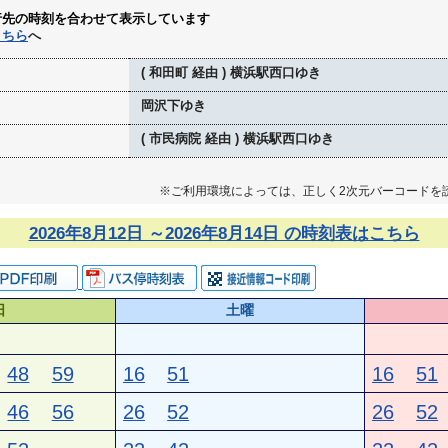
行先の時刻を合わせて表示しています
こちら
へ
( 和田町 経由 ) 横浜駅西口ゆき
岡沢下ゆき
( 市民病院 経由 ) 横浜駅西口ゆき
※ご利用環境によっては、正しく2次元バーコードを
2026年8月12日 ～2026年8月14日 の時刻表はこちら
日
土曜
48
59
16
51
16
51
46
56
26
52
26
52