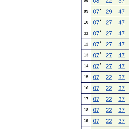
08
22
37
08
●
07
29
47
09
●
07
27
47
10
●
07
27
47
11
●
07
27
47
12
●
07
27
47
13
●
07
27
47
14
07
22
37
15
07
22
37
16
07
22
37
17
07
22
37
18
07
22
37
19