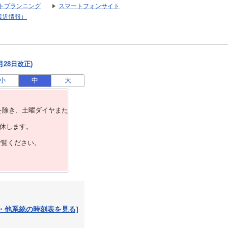
トプランニング
スマートフォンサイト
接近情報）
月28日改正)
小
中
大
を除き、⼟曜ダイヤまた
運休します。
ご覧ください。
・他系統の時刻表を見る]