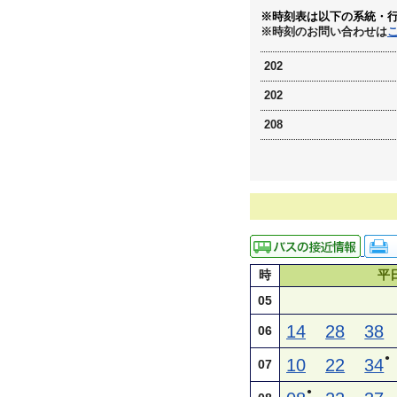
※時刻表は以下の系統・
※時刻のお問い合わせは
202
202
208
時
平
05
14
28
38
06
●
10
22
34
07
●