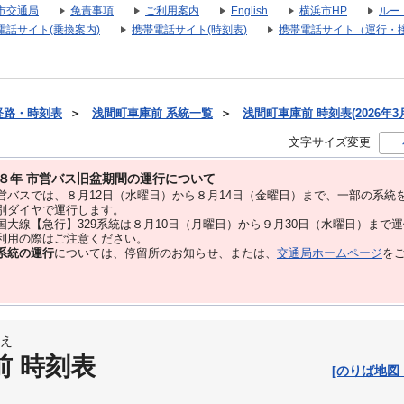
市交通局
免責事項
ご利用案内
English
横浜市HP
ルー
電話サイト(乗換案内)
携帯電話サイト(時刻表)
携帯電話サイト（運行・
経路・時刻表
＞
浅間町車庫前 系統一覧
＞
浅間町車庫前 時刻表(2026年3
文字サイズ変更
８年 市営バス旧盆期間の運行について
バスでは、８⽉12⽇（水曜日）から８⽉14⽇（金曜日）まで、⼀部の系統
別ダイヤで運⾏します。
大線【急行】329系統は８月10日（月曜日）から９月30日（水曜日）まで
用の際はご注意ください。
系統の運行
については、停留所のお知らせ、または、
交通局ホームページ
を
え
前 時刻表
[のりば地図