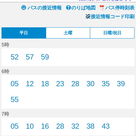
バスの接近情報
のりば地図
バス停時刻表
接近情報コード印刷
平日
土曜
日曜/祝日
5時
52
57
59
52分はつ
57分はつ
59分はつ
6時
05
12
18
23
28
30
35
39
5分はつ
12分はつ
18分はつ
23分はつ
28分はつ
30分はつ
35分はつ
39分
55
55分はつ
7時
05
10
16
28
32
38
43
5分はつ
10分はつ
16分はつ
28分はつ
32分はつ
38分はつ
43分はつ