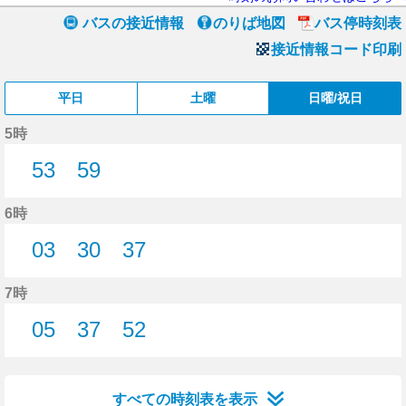
バスの接近情報
のりば地図
バス停時刻表
接近情報コード印刷
平日
土曜
日曜/祝日
5時
53
59
53分はつ
59分はつ
6時
03
30
37
3分はつ
30分はつ
37分はつ
7時
05
37
52
5分はつ
37分はつ
52分はつ
すべての時刻表を表示