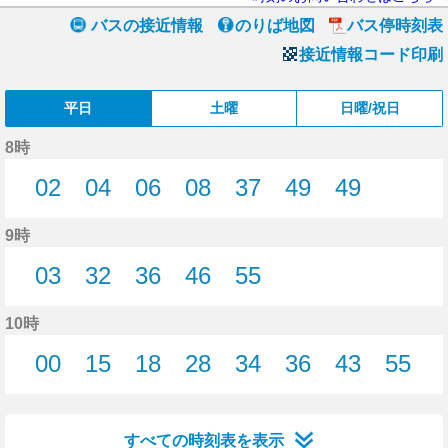
バスの接近情報
のりば地図
バス停時刻表
接近情報コード印刷
平日
土曜
日曜/祝日
8時
02
04
06
08
37
49
49
2分はつ
4分はつ
6分はつ
8分はつ
37分はつ
49分はつ
49分はつ
9時
03
32
36
46
55
3分はつ
32分はつ
36分はつ
46分はつ
55分はつ
10時
00
15
18
28
34
36
43
55
0分はつ
15分はつ
18分はつ
28分はつ
34分はつ
36分はつ
43分はつ
55分
すべての時刻表を表示