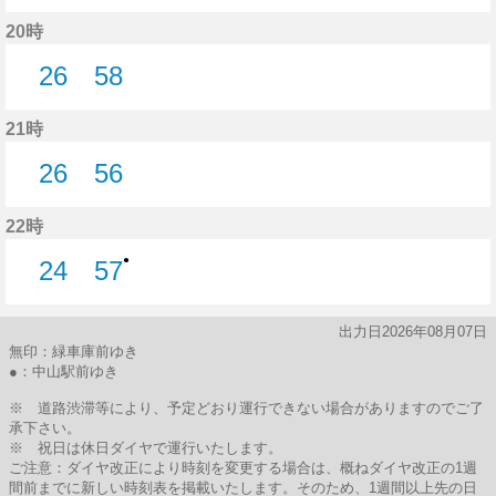
2分はつ
14分はつ
36分はつ
59分はつ
20時
26
58
26分はつ
58分はつ
21時
26
56
26分はつ
56分はつ
22時
●
24
57
24分はつ
57分はつ
出力日2026年08月07日
無印：緑車庫前ゆき
●：中山駅前ゆき
※ 道路渋滞等により、予定どおり運行できない場合がありますのでご了
承下さい。
※ 祝日は休日ダイヤで運行いたします。
ご注意：ダイヤ改正により時刻を変更する場合は、概ねダイヤ改正の1週
間前までに新しい時刻表を掲載いたします。そのため、1週間以上先の日