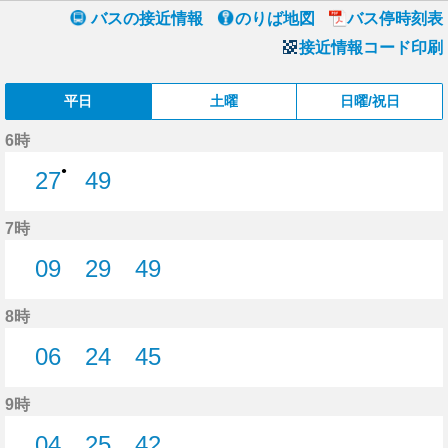
バスの接近情報
のりば地図
バス停時刻表
接近情報コード印刷
平日
土曜
日曜/祝日
6時
●
27
49
27分はつ
49分はつ
7時
09
29
49
9分はつ
29分はつ
49分はつ
8時
06
24
45
6分はつ
24分はつ
45分はつ
9時
04
25
42