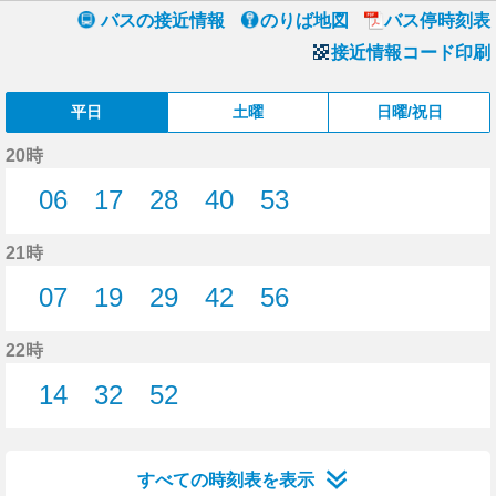
バスの接近情報
のりば地図
バス停時刻表
接近情報コード印刷
平日
土曜
日曜/祝日
20時
06
17
28
40
53
6分はつ
17分はつ
28分はつ
40分はつ
53分はつ
21時
07
19
29
42
56
7分はつ
19分はつ
29分はつ
42分はつ
56分はつ
22時
14
32
52
14分はつ
32分はつ
52分はつ
すべての時刻表を表示