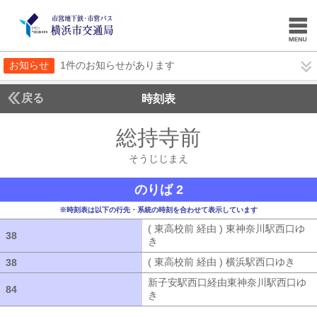
お知らせ
1件のお知らせがあります
戻る
時刻表
総持寺前
そうじじま
そうじじまえ
のりば 2
※時刻表は以下の行先・系統の時刻を合わせて表示しています
( 東高校前 経由 ) 東神奈川駅西口ゆ
38
38
き
( 東高校前 経由 ) 東神奈川駅西口ゆ
( 東高校前 経由 ) 横浜駅西口ゆき
( 
38
38
新子安駅西口経由東神奈川駅西口ゆ
84
84
き
新子安駅西口経由東神奈川駅西口ゆ