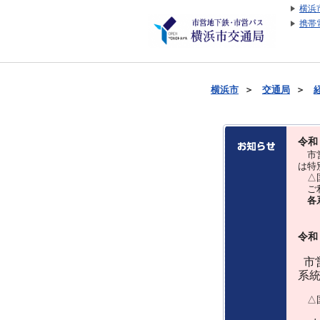
横浜
携帯
横浜市
＞
交通局
＞
令和
市営
は特
△国
ご利
各
令和
市営
系
△国