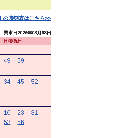
日改正の時刻表はこちら>>
乗車日2026年08月08日
日曜/祝日
49
59
34
45
52
16
23
31
53
56