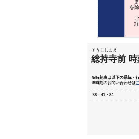
ま
を
ご
詳
そうじじまえ
総持寺前 時
※時刻表は以下の系統・
※時刻のお問い合わせは
38・41・84