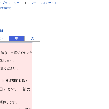
トプランニング
スマートフォンサイト
接近情報）
正)
小
中
大
を除き、⼟曜ダイヤまた
運休します。
ご覧ください。
）※旧盆期間を除く
曜日）まで、一部の
で運休します。