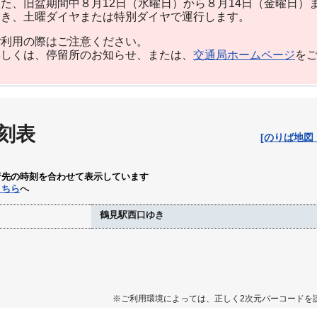
た、旧盆期間中８月12日（水曜日）から８月14日（金曜日）
除き、土曜ダイヤまたは特別ダイヤで運行します。
利用の際はご注意ください。
しくは、停留所のお知らせ、または、
交通局ホームページ
を
刻表
[のりば地図
行先の時刻を合わせて表示しています
こちら
へ
鶴見駅西口ゆき
※ご利用環境によっては、正しく2次元バーコードを