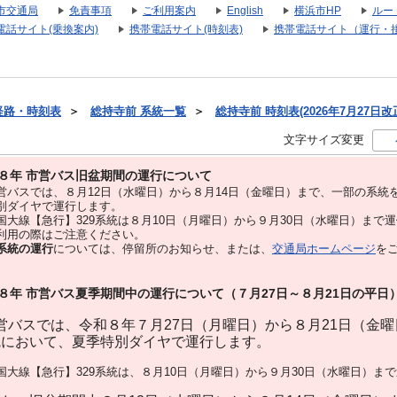
市交通局
免責事項
ご利用案内
English
横浜市HP
ルー
電話サイト(乗換案内)
携帯電話サイト(時刻表)
携帯電話サイト（運行・
経路・時刻表
＞
総持寺前 系統一覧
＞
総持寺前 時刻表(2026年7月27日改
文字サイズ変更
８年 市営バス旧盆期間の運行について
バスでは、８⽉12⽇（水曜日）から８⽉14⽇（金曜日）まで、⼀部の系統
別ダイヤで運⾏します。
大線【急行】329系統は８月10日（月曜日）から９月30日（水曜日）まで
用の際はご注意ください。
系統の運行
については、停留所のお知らせ、または、
交通局ホームページ
を
８年 市営バス夏季期間中の運行について（７月27日～８月21日の平日
バスでは、令和８年７月27日（月曜日）から８月21日（金
統において、夏季特別ダイヤで運行します。
大線【急行】329系統は、８月10日（月曜日）から９月30日（水曜日）ま