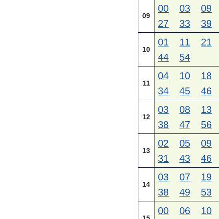
00
03
09
09
27
33
39
01
11
21
10
44
54
04
10
18
11
34
45
46
03
08
13
12
38
47
56
02
05
09
13
31
43
46
03
07
19
14
38
49
53
00
06
10
15