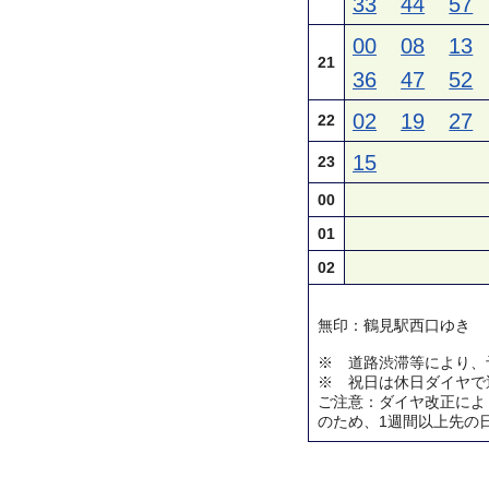
33
44
57
00
08
13
21
36
47
52
02
19
27
22
15
23
00
01
02
無印：鶴見駅西口ゆき
※ 道路渋滞等により、
※ 祝日は休日ダイヤで
ご注意：ダイヤ改正によ
のため、1週間以上先の