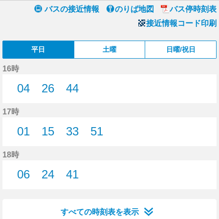
バスの接近情報
のりば地図
バス停時刻表
接近情報コード印刷
平日
土曜
日曜/祝日
16時
04
26
44
4分はつ
26分はつ
44分はつ
17時
01
15
33
51
1分はつ
15分はつ
33分はつ
51分はつ
18時
06
24
41
6分はつ
24分はつ
41分はつ
すべての時刻表を表示