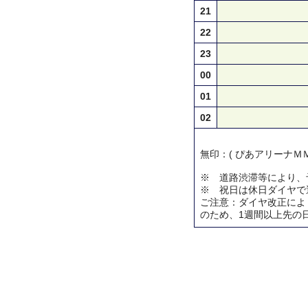
21
22
23
00
01
02
無印：( ぴあアリーナＭＭ
※ 道路渋滞等により、
※ 祝日は休日ダイヤで
ご注意：ダイヤ改正によ
のため、1週間以上先の