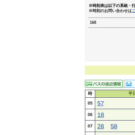
※時刻表は以下の系統・
※時刻のお問い合わせは
168
時
平
57
05
18
06
28
58
07