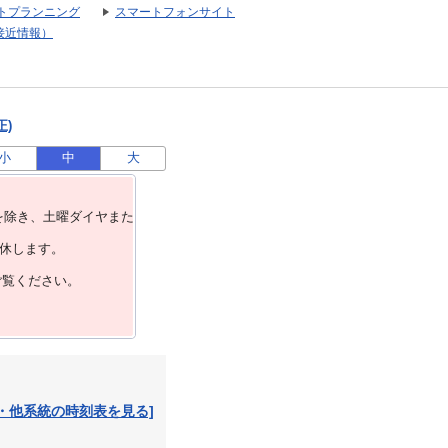
トプランニング
スマートフォンサイト
接近情報）
正)
小
中
大
を除き、⼟曜ダイヤまた
運休します。
ご覧ください。
・他系統の時刻表を見る]