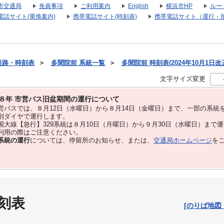
市交通局
免責事項
ご利用案内
English
横浜市HP
ルー
電話サイト(乗換案内)
携帯電話サイト(時刻表)
携帯電話サイト（運行・
経路・時刻表
＞
多聞院前 系統一覧
＞
多聞院前 時刻表(2024年10月1日改
文字サイズ変更
８年 市営バス旧盆期間の運行について
バスでは、８⽉12⽇（水曜日）から８⽉14⽇（金曜日）まで、⼀部の系統
別ダイヤで運⾏します。
大線【急行】329系統は８月10日（月曜日）から９月30日（水曜日）まで
用の際はご注意ください。
系統の運行
については、停留所のお知らせ、または、
交通局ホームページ
を
刻表
[のりば地図