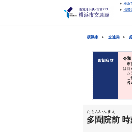
横浜
携帯
横浜市
＞
交通局
＞
令和
市営
は特
△国
ご利
各
たもんいんまえ
多聞院前 時