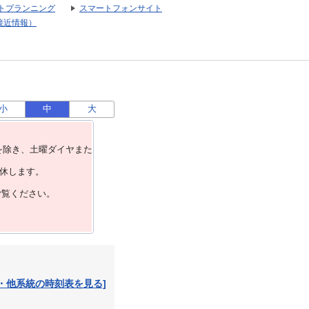
トプランニング
スマートフォンサイト
接近情報）
小
中
大
を除き、⼟曜ダイヤまた
運休します。
ご覧ください。
・他系統の時刻表を見る]