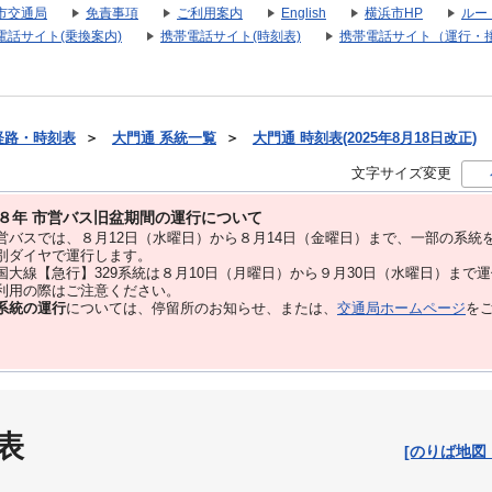
市交通局
免責事項
ご利用案内
English
横浜市HP
ルー
電話サイト(乗換案内)
携帯電話サイト(時刻表)
携帯電話サイト（運行・
経路・時刻表
＞
大門通 系統一覧
＞
大門通 時刻表(2025年8月18日改正)
文字サイズ変更
８年 市営バス旧盆期間の運行について
バスでは、８⽉12⽇（水曜日）から８⽉14⽇（金曜日）まで、⼀部の系統
別ダイヤで運⾏します。
大線【急行】329系統は８月10日（月曜日）から９月30日（水曜日）まで
用の際はご注意ください。
系統の運行
については、停留所のお知らせ、または、
交通局ホームページ
を
表
[のりば地図