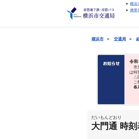
横浜
携帯
横浜市
＞
交通局
＞
令和
市営
は特
△国
ご利
各
だいもんどおり
大門通 時刻