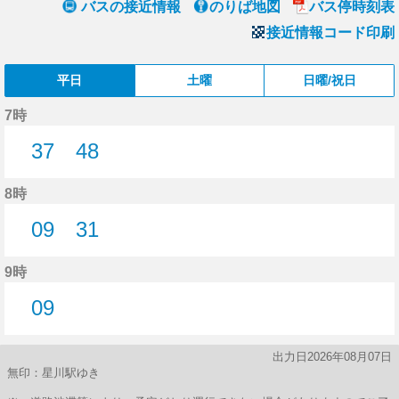
バスの接近情報
のりば地図
バス停時刻表
接近情報コード印刷
平日
土曜
日曜/祝日
7時
37
48
37分はつ
48分はつ
8時
09
31
9分はつ
31分はつ
9時
09
9分はつ
出力日2026年08月07日
無印：星川駅ゆき