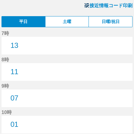
接近情報コード印刷
平日
土曜
日曜/祝日
7時
13
13分はつ
8時
11
11分はつ
9時
07
7分はつ
10時
01
1分はつ