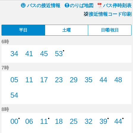
バスの接近情報
のりば地図
バス停時刻表
接近情報コード印刷
平日
土曜
日曜/祝日
6時
●
34
41
45
53
34分はつ
41分はつ
45分はつ
53分はつ
7時
05
11
17
23
29
35
44
48
5分はつ
11分はつ
17分はつ
23分はつ
29分はつ
35分はつ
44分はつ
48分
54
54分はつ
8時
●
●
●
●
00
06
11
18
25
32
39
44
0分はつ
6分はつ
11分はつ
18分はつ
25分はつ
32分はつ
39分はつ
44分