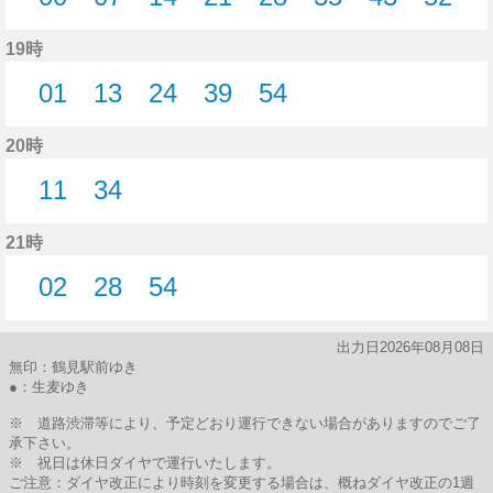
0分はつ
7分はつ
14分はつ
21分はつ
28分はつ
35分はつ
43分はつ
52分
19時
01
13
24
39
54
1分はつ
13分はつ
24分はつ
39分はつ
54分はつ
20時
11
34
11分はつ
34分はつ
21時
02
28
54
2分はつ
28分はつ
54分はつ
出力日2026年08月08日
無印：鶴見駅前ゆき
●：生麦ゆき
※ 道路渋滞等により、予定どおり運行できない場合がありますのでご了
承下さい。
※ 祝日は休日ダイヤで運行いたします。
ご注意：ダイヤ改正により時刻を変更する場合は、概ねダイヤ改正の1週