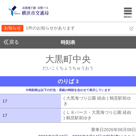
お知らせ
1件のお知らせがあります
戻る
時刻表
大黒町中央
だいこく
だいこくちょうちゅうおう
のりば 3
※時刻表は以下の行先・系統の時刻を合わせて表示しています
( 大黒海づり公園 経由 ) 鶴見駅前ゆ
17
17
き
( 大黒海づり公園 経由 ) 鶴見駅前ゆ
( Ｌ８バース・大黒海づり公園 経由
17
17
) 鶴見駅前ゆき
( Ｌ８バース・大黒海づ
乗車日2026年08月08日