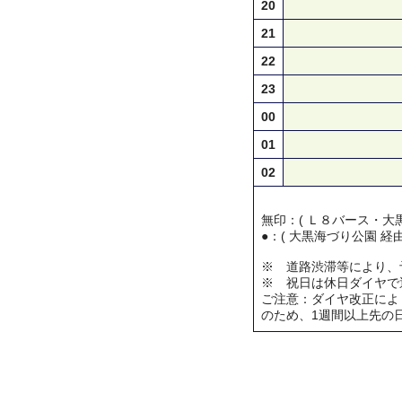
20
21
22
23
00
01
02
無印：( Ｌ８バース・大黒
●：( 大黒海づり公園 経
※ 道路渋滞等により、
※ 祝日は休日ダイヤで
ご注意：ダイヤ改正によ
のため、1週間以上先の