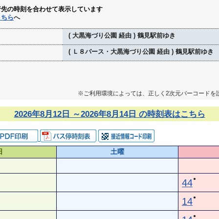
行先の時刻を合わせて表示しています
こちら
へ
( 大黒海づり公園 経由 ) 鶴見駅前ゆき
( Ｌ８バース・大黒海づり公園 経由 ) 鶴見駅前ゆき
※ご利用環境によっては、正しく2次元バーコードを
2026年8月12日 ～2026年8月14日 の時刻表はこちら
日
土曜
●
44
●
14
●