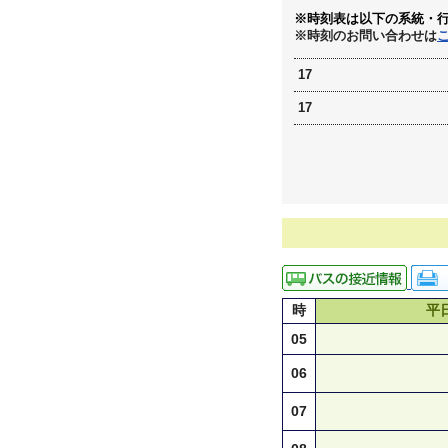
※時刻表は以下の系統・
※時刻のお問い合わせは
17
17
時
平
05
06
07