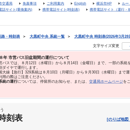
市交通局
免責事項
ご利用案内
English
横浜市HP
ルー
電話サイト(乗換案内)
携帯電話サイト(時刻表)
携帯電話サイト（運行・
経路・時刻表
＞
大黒町中央 系統一覧
＞
大黒町中央 時刻表(2026年3月28
文字サイズ変更
８年 市営バス旧盆期間の運行について
バスでは、８⽉12⽇（水曜日）から８⽉14⽇（金曜日）まで、⼀部の系統
別ダイヤで運⾏します。
大線【急行】329系統は８月10日（月曜日）から９月30日（水曜日）まで
用の際はご注意ください。
系統の運行
については、停留所のお知らせ、または、
交通局ホームページ
を
う
 時刻表
[のりば地図