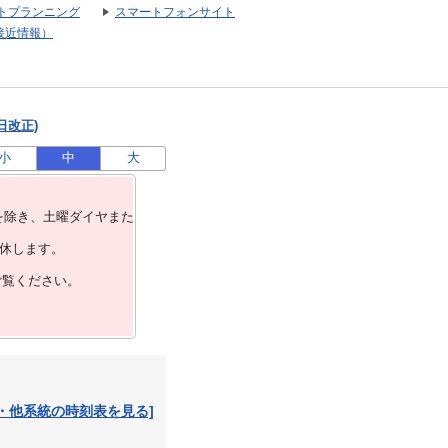
トプランニング
スマートフォンサイト
接近情報）
日改正)
小
中
大
を除き、⼟曜ダイヤまた
運休します。
ご覧ください。
・他系統の時刻表を見る]