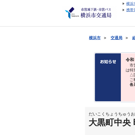
横浜
携帯
横浜市
＞
交通局
＞
令和
市営
は特
△国
ご利
各
だいこくちょうちゅうお
大黒町中央