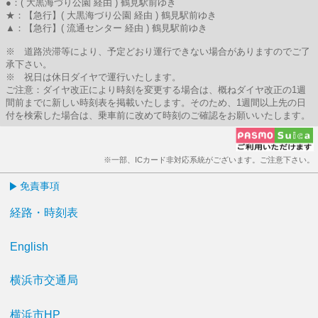
●：( 大黒海づり公園 経由 ) 鶴見駅前ゆき
★：【急行】( 大黒海づり公園 経由 ) 鶴見駅前ゆき
▲：【急行】( 流通センター 経由 ) 鶴見駅前ゆき
※ 道路渋滞等により、予定どおり運行できない場合がありますのでご了
承下さい。
※ 祝日は休日ダイヤで運行いたします。
ご注意：ダイヤ改正により時刻を変更する場合は、概ねダイヤ改正の1週
間前までに新しい時刻表を掲載いたします。そのため、1週間以上先の日
付を検索した場合は、乗車前に改めて時刻のご確認をお願いいたします。
※一部、ICカード非対応系統がございます。ご注意下さい。
免責事項
経路・時刻表
English
横浜市交通局
横浜市HP