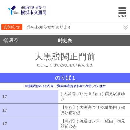
お知らせ
1件のお知らせがあります
戻る
時刻表
大黒税関正門前
だいこ
だいこくぜいかんせいもんまえ
のりば 1
※時刻表は以下の行先・系統の時刻を合わせて表示しています
( 大黒海づり公園 経由 ) 鶴見駅前ゆ
17
17
き
( 大黒海づり公園 経由 ) 鶴見駅前ゆ
【急行】( 大黒海づり公園 経由 ) 鶴
17
17
見駅前ゆき
【急行】( 大黒海づり公園 
【急行】( 流通センター 経由 ) 鶴見
17
17
駅前ゆき
【急行】( 流通センター 経由