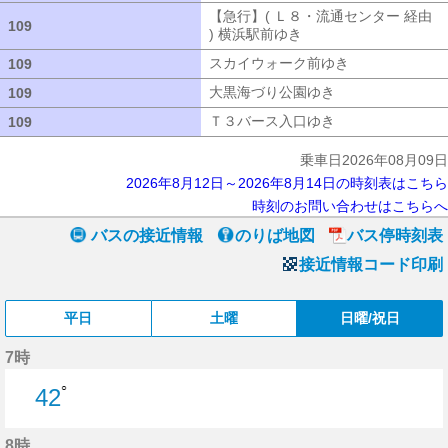
【急行】( Ｌ８・流通センター 経由
109
109
) 横浜駅前ゆき
【急行】( Ｌ８・流通セ
スカイウォーク前ゆき
スカイウォーク
109
109
大黒海づり公園ゆき
大黒海づり公園ゆ
109
109
Ｔ３バース入口ゆき
Ｔ３バース入口ゆ
109
109
乗車日2026年08月09日
2026年8月12日～2026年8月14日の時刻表はこちら
時刻のお問い合わせはこちらへ
バスの接近情報
のりば地図
バス停時刻表
接近情報コード印刷
平日
土曜
日曜/祝日
7時
○
42
42分はつ
8時