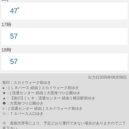
○
47
47分はつ
17時
57
57分はつ
18時
57
57分はつ
出力日2026年08月09日
無印：スカイウォーク前ゆき
●：( Ｌ８バース 経由 ) スカイウォーク前ゆき
★：( 流通センター 経由 ) 大黒海づり公園ゆき
▲：【急行】( Ｌ８・流通センター 経由 ) 横浜駅前ゆき
◆：大黒海づり公園ゆき
○：( 流通センター 経由 ) スカイウォーク前ゆき
☆：Ｔ３バース入口ゆき
※ 道路渋滞等により、予定どおり運行できない場合がありますのでご了
承下さい。