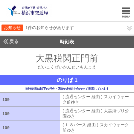
お知らせ
1件のお知らせがあります
戻る
時刻表
大黒税関正門前
だいこ
だいこくぜいかんせいもんまえ
のりば 1
※時刻表は以下の行先・系統の時刻を合わせて表示しています
( 流通センター 経由 ) スカイウォー
109
109
ク前ゆき
( 流通センター 経由 ) ス
( 流通センター 経由 ) 大黒海づり公
109
109
園ゆき
( 流通センター 経由 ) 大黒海
( Ｌ８バース 経由 ) スカイウォーク
109
109
前ゆき
( Ｌ８バース 経由 ) スカイウ