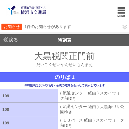
お知らせ
1件のお知らせがあります
戻る
時刻表
大黒税関正門前
だいこ
だいこくぜいかんせいもんまえ
のりば 1
※時刻表は以下の行先・系統の時刻を合わせて表示しています
( 流通センター 経由 ) スカイウォー
109
109
ク前ゆき
( 流通センター 経由 ) ス
( 流通センター 経由 ) 大黒海づり公
109
109
園ゆき
( 流通センター 経由 ) 大黒海
( Ｌ８バース 経由 ) スカイウォーク
109
109
前ゆき
( Ｌ８バース 経由 ) スカイウ