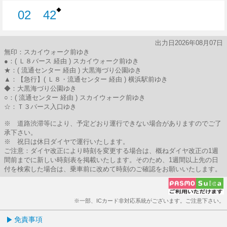
◆
02
42
2分はつ
42分はつ
出力日2026年08月07日
無印：スカイウォーク前ゆき
●：( Ｌ８バース 経由 ) スカイウォーク前ゆき
★：( 流通センター 経由 ) 大黒海づり公園ゆき
▲：【急行】( Ｌ８・流通センター 経由 ) 横浜駅前ゆき
◆：大黒海づり公園ゆき
○：( 流通センター 経由 ) スカイウォーク前ゆき
☆：Ｔ３バース入口ゆき
※ 道路渋滞等により、予定どおり運行できない場合がありますのでご了
承下さい。
※ 祝日は休日ダイヤで運行いたします。
ご注意：ダイヤ改正により時刻を変更する場合は、概ねダイヤ改正の1週
間前までに新しい時刻表を掲載いたします。そのため、1週間以上先の日
付を検索した場合は、乗車前に改めて時刻のご確認をお願いいたします。
※一部、ICカード非対応系統がございます。ご注意下さい。
免責事項