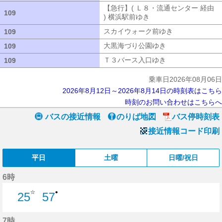
【急行】( Ｌ８・流通センター 経由
109
109
) 横浜駅前ゆき
【急行】( Ｌ８・流通セ
スカイウォーク前ゆき
スカイウォーク
109
109
大黒海づり公園ゆき
大黒海づり公園ゆ
109
109
Ｔ３バース入口ゆき
Ｔ３バース入口ゆ
109
109
乗車日2026年08月06日
2026年8月12日～2026年8月14日の時刻表はこちら
時刻のお問い合わせはこちらへ
バスの接近情報
のりば地図
バス停時刻表
接近情報コード印刷
平日
土曜
日曜/祝日
6時
☆
●
25
57
25分はつ
57分はつ
7時