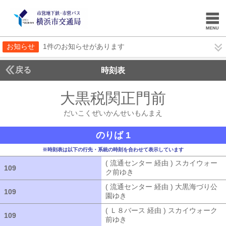
お知らせ
1件のお知らせがあります
戻る
時刻表
大黒税関正門前
だいこ
だいこくぜいかんせいもんまえ
のりば 1
※時刻表は以下の行先・系統の時刻を合わせて表示しています
( 流通センター 経由 ) スカイウォー
109
109
ク前ゆき
( 流通センター 経由 ) ス
( 流通センター 経由 ) 大黒海づり公
109
109
園ゆき
( 流通センター 経由 ) 大黒海
( Ｌ８バース 経由 ) スカイウォーク
109
109
前ゆき
( Ｌ８バース 経由 ) スカイウ