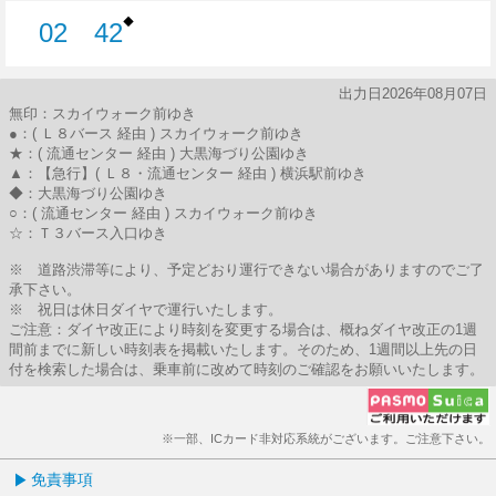
◆
02
42
2分はつ
42分はつ
出力日2026年08月07日
無印：スカイウォーク前ゆき
●：( Ｌ８バース 経由 ) スカイウォーク前ゆき
★：( 流通センター 経由 ) 大黒海づり公園ゆき
▲：【急行】( Ｌ８・流通センター 経由 ) 横浜駅前ゆき
◆：大黒海づり公園ゆき
○：( 流通センター 経由 ) スカイウォーク前ゆき
☆：Ｔ３バース入口ゆき
※ 道路渋滞等により、予定どおり運行できない場合がありますのでご了
承下さい。
※ 祝日は休日ダイヤで運行いたします。
ご注意：ダイヤ改正により時刻を変更する場合は、概ねダイヤ改正の1週
間前までに新しい時刻表を掲載いたします。そのため、1週間以上先の日
付を検索した場合は、乗車前に改めて時刻のご確認をお願いいたします。
※一部、ICカード非対応系統がございます。ご注意下さい。
免責事項