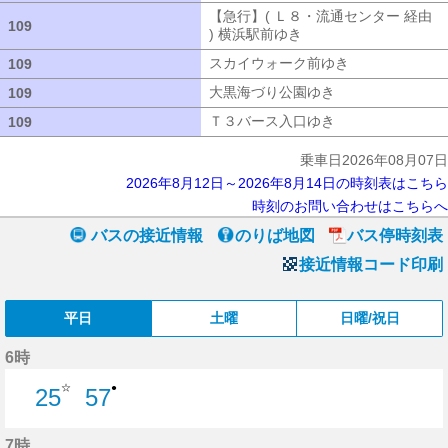
【急行】( Ｌ８・流通センター 経由
109
109
) 横浜駅前ゆき
【急行】( Ｌ８・流通セ
スカイウォーク前ゆき
スカイウォーク
109
109
大黒海づり公園ゆき
大黒海づり公園ゆ
109
109
Ｔ３バース入口ゆき
Ｔ３バース入口ゆ
109
109
乗車日2026年08月07日
2026年8月12日～2026年8月14日の時刻表はこちら
時刻のお問い合わせはこちらへ
バスの接近情報
のりば地図
バス停時刻表
接近情報コード印刷
平日
土曜
日曜/祝日
6時
☆
●
25
57
25分はつ
57分はつ
7時