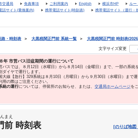
市交通局
免責事項
ご利用案内
English
横浜市HP
ルー
電話サイト(乗換案内)
携帯電話サイト(時刻表)
携帯電話サイト（運行・
経路・時刻表
＞
大黒税関正門前 系統一覧
＞
大黒税関正門前 時刻表(2026
文字サイズ変更
８年 市営バス旧盆期間の運行について
バスでは、８⽉12⽇（水曜日）から８⽉14⽇（金曜日）まで、⼀部の系統
別ダイヤで運⾏します。
大線【急行】329系統は８月10日（月曜日）から９月30日（水曜日）まで
用の際はご注意ください。
系統の運行
については、停留所のお知らせ、または、
交通局ホームページ
を
んまえ
門前 時刻表
[のりば地図