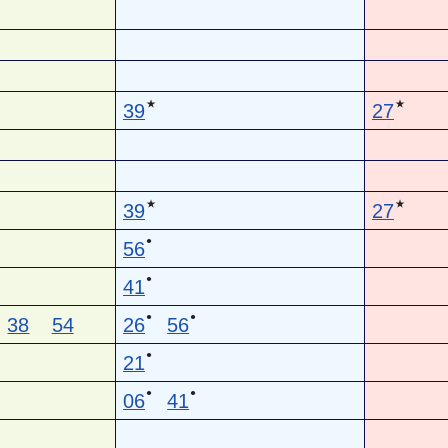
★
★
39
27
★
★
39
27
●
56
●
41
●
●
38
54
26
56
●
21
●
●
06
41