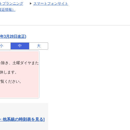
トプランニング
スマートフォンサイト
接近情報）
年3月28日改正)
小
中
大
を除き、⼟曜ダイヤまた
運休します。
ご覧ください。
・他系統の時刻表を見る]