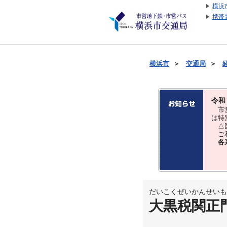
横浜
携帯
横浜市
＞
交通局
＞
令和
市営
は特
△国
ご利
各
だいこくぜいかんせいも
大黒税関正