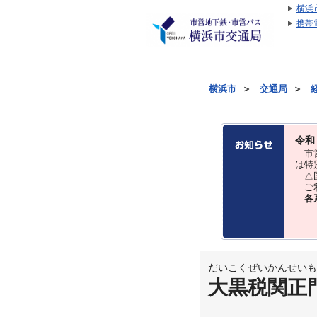
横浜
携帯
横浜市
＞
交通局
＞
令和
市営
は特
△国
ご利
各
だいこくぜいかんせいも
大黒税関正