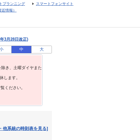
トプランニング
スマートフォンサイト
接近情報）
年3月28日改正)
小
中
大
を除き、⼟曜ダイヤまた
運休します。
ご覧ください。
・他系統の時刻表を見る]