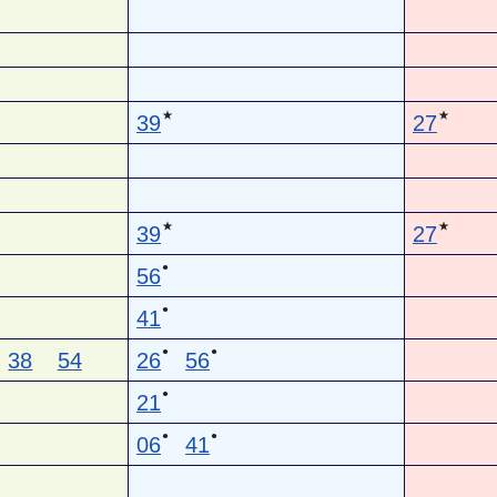
★
★
39
27
★
★
39
27
●
56
●
41
●
●
38
54
26
56
●
21
●
●
06
41