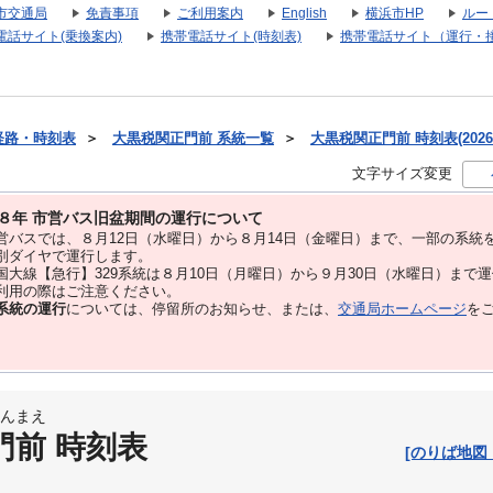
市交通局
免責事項
ご利用案内
English
横浜市HP
ルー
電話サイト(乗換案内)
携帯電話サイト(時刻表)
携帯電話サイト（運行・
経路・時刻表
＞
大黒税関正門前 系統一覧
＞
大黒税関正門前 時刻表(2026
文字サイズ変更
８年 市営バス旧盆期間の運行について
バスでは、８⽉12⽇（水曜日）から８⽉14⽇（金曜日）まで、⼀部の系統
別ダイヤで運⾏します。
大線【急行】329系統は８月10日（月曜日）から９月30日（水曜日）まで
用の際はご注意ください。
系統の運行
については、停留所のお知らせ、または、
交通局ホームページ
を
んまえ
門前 時刻表
[のりば地図