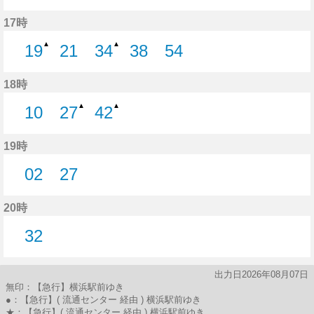
35分はつ
52分はつ
17時
▲
▲
19
21
34
38
54
19分はつ
21分はつ
34分はつ
38分はつ
54分はつ
18時
▲
▲
10
27
42
10分はつ
27分はつ
42分はつ
19時
02
27
2分はつ
27分はつ
20時
32
32分はつ
出力日2026年08月07日
無印：【急行】横浜駅前ゆき
●：【急行】( 流通センター 経由 ) 横浜駅前ゆき
★：【急行】( 流通センター 経由 ) 横浜駅前ゆき