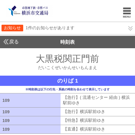
お知らせ
1件のお知らせがあります
戻る
時刻表
大黒税関正門前
だいこ
だいこくぜいかんせいもんまえ
のりば 1
※時刻表は以下の行先・系統の時刻を合わせて表示しています
【急行】( 流通センター 経由 ) 横浜
109
109
駅前ゆき
【急行】( 流通センター 経由
【急行】横浜駅前ゆき
【急行】横浜駅
109
109
【特急】横浜駅前ゆき
【特急】横浜駅
109
109
【直通】横浜駅前ゆき
【直通】横浜駅
109
109