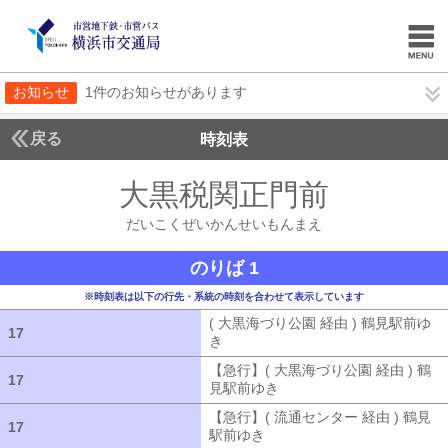
お知らせ
1件のお知らせがあります
戻る
時刻表
大黒税関正門前
だいこ
だいこくぜいかんせいもんまえ
のりば 1
※時刻表は以下の行先・系統の時刻を合わせて表示しています
( 大黒海づり公園 経由 ) 鶴見駅前ゆ
17
17
き
( 大黒海づり公園 経由 ) 鶴見駅前ゆ
【急行】( 大黒海づり公園 経由 ) 鶴
17
17
見駅前ゆき
【急行】( 大黒海づり公園 
【急行】( 流通センター 経由 ) 鶴見
17
17
駅前ゆき
【急行】( 流通センター 経由