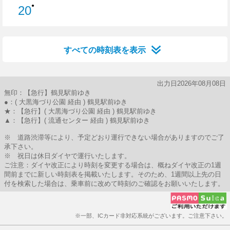
●
20
20分はつ
すべての時刻表を表示
出力日2026年08月08日
無印：【急行】鶴見駅前ゆき
●：( 大黒海づり公園 経由 ) 鶴見駅前ゆき
★：【急行】( 大黒海づり公園 経由 ) 鶴見駅前ゆき
▲：【急行】( 流通センター 経由 ) 鶴見駅前ゆき
※ 道路渋滞等により、予定どおり運行できない場合がありますのでご了
承下さい。
※ 祝日は休日ダイヤで運行いたします。
ご注意：ダイヤ改正により時刻を変更する場合は、概ねダイヤ改正の1週
間前までに新しい時刻表を掲載いたします。そのため、1週間以上先の日
付を検索した場合は、乗車前に改めて時刻のご確認をお願いいたします。
※一部、ICカード非対応系統がございます。ご注意下さい。