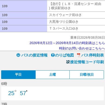
【急行】( Ｌ８・流通センター 経由
109
109
) 横浜駅前ゆき
【急行】( Ｌ８・流通セ
スカイウォーク前ゆき
スカイウォーク
109
109
大黒海づり公園ゆき
大黒海づり公園ゆ
109
109
Ｔ３バース入口ゆき
Ｔ３バース入口ゆ
109
109
乗車日2026年08月06日
2026年8月12日～2026年8月14日の時刻表はこちら
時刻のお問い合わせはこちらへ
バスの接近情報
のりば地図
バス停時刻表
接近情報コード印刷
平日
土曜
日曜/祝日
6時
☆
●
25
57
25分はつ
57分はつ
7時