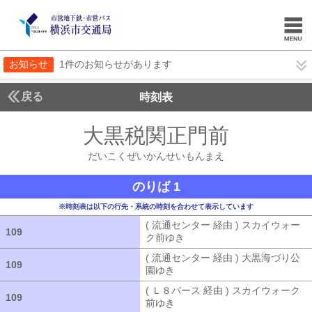
お知らせ
1件のお知らせがあります
戻る
時刻表
大黒税関正門前
だいこ
だいこくぜいかんせいもんまえ
のりば 1
※時刻表は以下の行先・系統の時刻を合わせて表示しています
( 流通センター 経由 ) スカイウォー
109
109
ク前ゆき
( 流通センター 経由 ) ス
( 流通センター 経由 ) 大黒海づり公
109
109
園ゆき
( 流通センター 経由 ) 大黒海
( Ｌ８バース 経由 ) スカイウォーク
109
109
前ゆき
( Ｌ８バース 経由 ) スカイウ