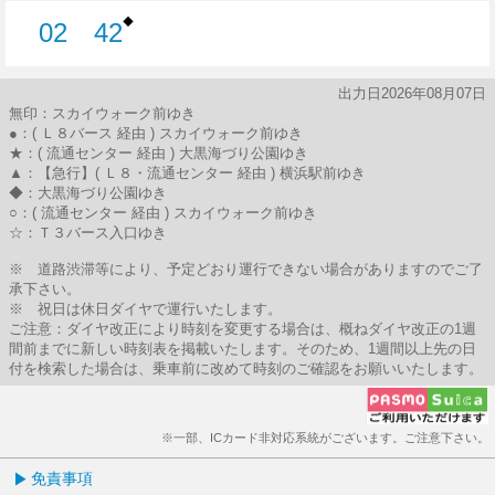
◆
02
42
2分はつ
42分はつ
出力日2026年08月07日
無印：スカイウォーク前ゆき
●：( Ｌ８バース 経由 ) スカイウォーク前ゆき
★：( 流通センター 経由 ) 大黒海づり公園ゆき
▲：【急行】( Ｌ８・流通センター 経由 ) 横浜駅前ゆき
◆：大黒海づり公園ゆき
○：( 流通センター 経由 ) スカイウォーク前ゆき
☆：Ｔ３バース入口ゆき
※ 道路渋滞等により、予定どおり運行できない場合がありますのでご了
承下さい。
※ 祝日は休日ダイヤで運行いたします。
ご注意：ダイヤ改正により時刻を変更する場合は、概ねダイヤ改正の1週
間前までに新しい時刻表を掲載いたします。そのため、1週間以上先の日
付を検索した場合は、乗車前に改めて時刻のご確認をお願いいたします。
※一部、ICカード非対応系統がございます。ご注意下さい。
免責事項