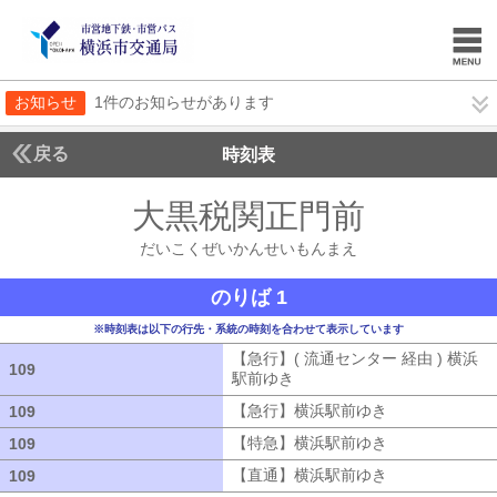
お知らせ
1件のお知らせがあります
戻る
時刻表
大黒税関正門前
だいこ
だいこくぜいかんせいもんまえ
のりば 1
※時刻表は以下の行先・系統の時刻を合わせて表示しています
【急行】( 流通センター 経由 ) 横浜
109
109
駅前ゆき
【急行】( 流通センター 経由
【急行】横浜駅前ゆき
【急行】横浜駅
109
109
【特急】横浜駅前ゆき
【特急】横浜駅
109
109
【直通】横浜駅前ゆき
【直通】横浜駅
109
109