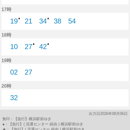
35分はつ
52分はつ
17時
▲
▲
19
21
34
38
54
19分はつ
21分はつ
34分はつ
38分はつ
54分はつ
18時
▲
▲
10
27
42
10分はつ
27分はつ
42分はつ
19時
02
27
2分はつ
27分はつ
20時
32
32分はつ
出力日2026年08月06日
無印：【急行】横浜駅前ゆき
●：【急行】( 流通センター 経由 ) 横浜駅前ゆき
★：【急行】( 流通センター 経由 ) 横浜駅前ゆき