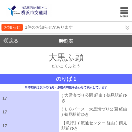
お知らせ
1件のお知らせがあります
戻る
時刻表
大黒ふ頭
だいこくふ
だいこくふとう
のりば 1
※時刻表は以下の行先・系統の時刻を合わせて表示しています
( 大黒海づり公園 経由 ) 鶴見駅前ゆ
17
17
き
( 大黒海づり公園 経由 ) 鶴見駅前ゆ
( Ｌ８バース・大黒海づり公園 経由
17
17
) 鶴見駅前ゆき
( Ｌ８バース・大黒海づ
【急行】( 流通センター 経由 ) 鶴見
17
17
駅前ゆき
【急行】( 流通センター 経由