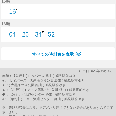
15時
●
16
16分はつ
16時
◆
04
26
34
52
4分はつ
26分はつ
34分はつ
52分はつ
すべての時刻表を表示
出力日2026年08月06日
無印：【急行】( Ｌ８バース 経由 ) 鶴見駅前ゆき
●：( Ｌ８バース・大黒海づり公園 経由 ) 鶴見駅前ゆき
★：( 大黒海づり公園 経由 ) 鶴見駅前ゆき
▲：【急行】( Ｌ８・大黒海づり公園 経由 ) 鶴見駅前ゆき
◆：【急行】( 流通センター 経由 ) 鶴見駅前ゆき
○：【急行】( Ｌ８・流通センター 経由 ) 鶴見駅前ゆき
※ 道路渋滞等により、予定どおり運行できない場合がありますのでご了
承下さい。