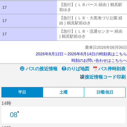
【急行】( Ｌ８バース 経由 ) 鶴見駅
17
17
前ゆき
【急行】( Ｌ８バース 経由 ) 
【急行】( Ｌ８・大黒海づり公園 経
17
17
由 ) 鶴見駅前ゆき
【急行】( Ｌ８・大
【急行】( Ｌ８・流通センター 経由
17
17
) 鶴見駅前ゆき
【急行】( Ｌ８・流通セ
乗車日2026年08月06日
2026年8月12日～2026年8月14日の時刻表はこちら
時刻のお問い合わせはこちらへ
バスの接近情報
のりば地図
バス停時刻表
接近情報コード印刷
平日
土曜
日曜/祝日
14時
●
08
8分はつ