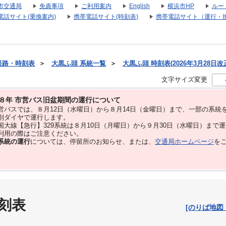
市交通局
免責事項
ご利用案内
English
横浜市HP
ルー
電話サイト(乗換案内)
携帯電話サイト(時刻表)
携帯電話サイト（運行・
経路・時刻表
＞
大黒ふ頭 系統一覧
＞
大黒ふ頭 時刻表(2026年3月28日改
文字サイズ変更
８年 市営バス旧盆期間の運行について
バスでは、８⽉12⽇（水曜日）から８⽉14⽇（金曜日）まで、⼀部の系統
別ダイヤで運⾏します。
大線【急行】329系統は８月10日（月曜日）から９月30日（水曜日）まで
用の際はご注意ください。
系統の運行
については、停留所のお知らせ、または、
交通局ホームページ
を
刻表
[のりば地図