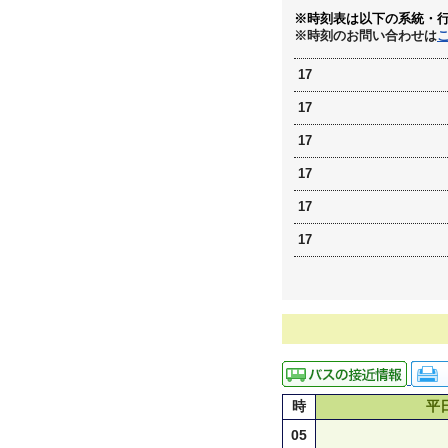
※時刻表は以下の系統・
※時刻のお問い合わせは
17
17
17
17
17
17
時
平
05