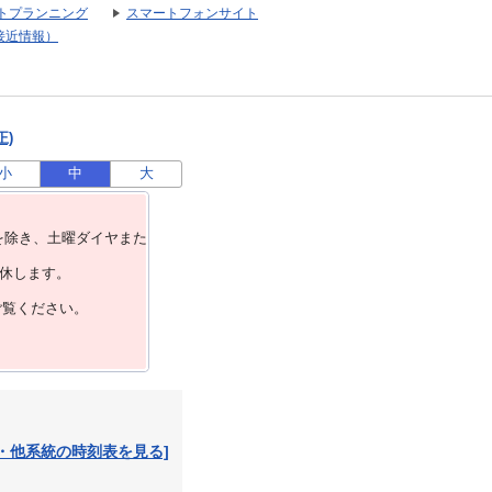
トプランニング
スマートフォンサイト
接近情報）
正)
小
中
大
を除き、⼟曜ダイヤまた
運休します。
ご覧ください。
・他系統の時刻表を見る]