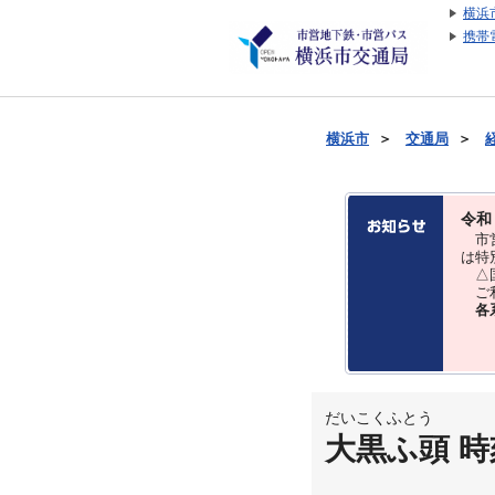
横浜
携帯
横浜市
＞
交通局
＞
令和
市営
は特
△国
ご利
各
だいこくふとう
大黒ふ頭 時