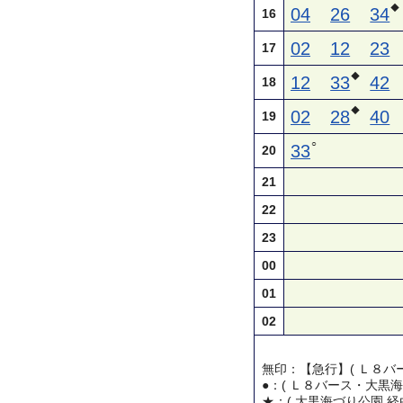
◆
04
26
34
16
02
12
23
17
◆
12
33
42
18
◆
02
28
40
19
○
33
20
21
22
23
00
01
02
無印：【急行】( Ｌ８バー
●：( Ｌ８バース・大黒海
★：( 大黒海づり公園 経