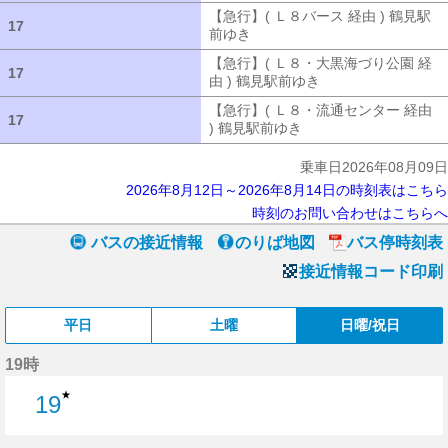
【急行】( Ｌ８バース 経由 ) 鶴見駅
17
17
前ゆき
【急行】( Ｌ８バース 経由 ) 
【急行】( Ｌ８・大黒海づり公園 経
17
17
由 ) 鶴見駅前ゆき
【急行】( Ｌ８・大
【急行】( Ｌ８・流通センター 経由
17
17
) 鶴見駅前ゆき
【急行】( Ｌ８・流通セ
乗車日2026年08月09日
2026年8月12日～2026年8月14日の時刻表はこちら
時刻のお問い合わせはこちらへ
バスの接近情報
のりば地図
バス停時刻表
接近情報コード印刷
平日
土曜
日曜/祝日
19時
★
19
19分はつ