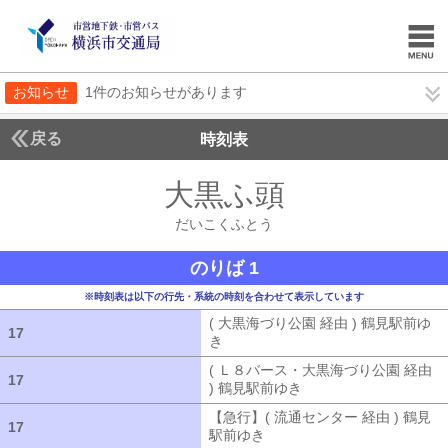
お知らせ
1件のお知らせがあります
戻る
時刻表
大黒ふ頭
だいこくふ
だいこくふとう
のりば 1
※時刻表は以下の行先・系統の時刻を合わせて表示しています
( 大黒海づり公園 経由 ) 鶴見駅前ゆ
17
17
き
( 大黒海づり公園 経由 ) 鶴見駅前ゆ
( Ｌ８バース・大黒海づり公園 経由
17
17
) 鶴見駅前ゆき
( Ｌ８バース・大黒海づ
【急行】( 流通センター 経由 ) 鶴見
17
17
駅前ゆき
【急行】( 流通センター 経由