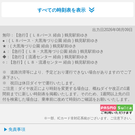
すべての時刻表を表示
出力日2026年08月09日
無印：【急行】( Ｌ８バース 経由 ) 鶴見駅前ゆき
●：( Ｌ８バース・大黒海づり公園 経由 ) 鶴見駅前ゆき
★：( 大黒海づり公園 経由 ) 鶴見駅前ゆき
▲：【急行】( Ｌ８・大黒海づり公園 経由 ) 鶴見駅前ゆき
◆：【急行】( 流通センター 経由 ) 鶴見駅前ゆき
○：【急行】( Ｌ８・流通センター 経由 ) 鶴見駅前ゆき
※ 道路渋滞等により、予定どおり運行できない場合がありますのでご了
承下さい。
※ 祝日は休日ダイヤで運行いたします。
ご注意：ダイヤ改正により時刻を変更する場合は、概ねダイヤ改正の1週
間前までに新しい時刻表を掲載いたします。そのため、1週間以上先の日
付を検索した場合は、乗車前に改めて時刻のご確認をお願いいたします。
※一部、ICカード非対応系統がございます。ご注意下さい。
免責事項