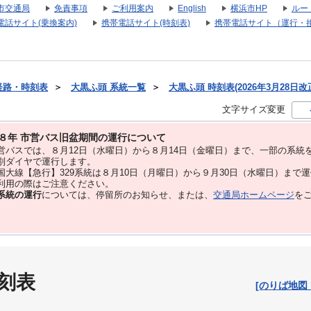
市交通局
免責事項
ご利用案内
English
横浜市HP
ルー
電話サイト(乗換案内)
携帯電話サイト(時刻表)
携帯電話サイト（運行・
経路・時刻表
＞
大黒ふ頭 系統一覧
＞
大黒ふ頭 時刻表(2026年3月28日改
文字サイズ変更
８年 市営バス旧盆期間の運行について
バスでは、８⽉12⽇（水曜日）から８⽉14⽇（金曜日）まで、⼀部の系統
別ダイヤで運⾏します。
大線【急行】329系統は８月10日（月曜日）から９月30日（水曜日）まで
用の際はご注意ください。
系統の運行
については、停留所のお知らせ、または、
交通局ホームページ
を
刻表
[のりば地図