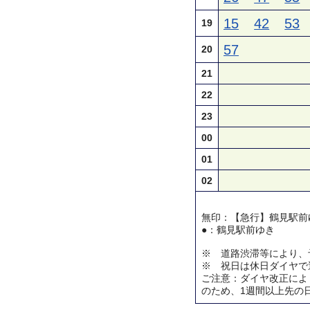
15
42
53
19
57
20
21
22
23
00
01
02
無印：【急行】鶴見駅前
●：鶴見駅前ゆき
※ 道路渋滞等により、
※ 祝日は休日ダイヤで
ご注意：ダイヤ改正によ
のため、1週間以上先の