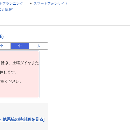
トプランニング
スマートフォンサイト
接近情報）
正)
小
中
大
を除き、⼟曜ダイヤまた
運休します。
ご覧ください。
・他系統の時刻表を見る]