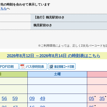
行先の時刻を合わせて表示しています
こちら
へ
【急行】鶴見駅前ゆき
鶴見駅前ゆき
※ご利用環境によっては、正しく2次元バーコードを
2026年8月12日 ～2026年8月14日 の時刻表はこちら
日
土曜
●
●
56
59
09
49
05
35
●