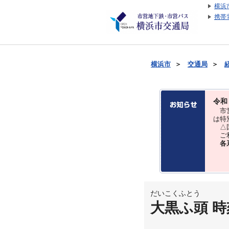
横浜
携帯
横浜市
＞
交通局
＞
令和
市営
は特
△国
ご利
各
だいこくふとう
大黒ふ頭 時