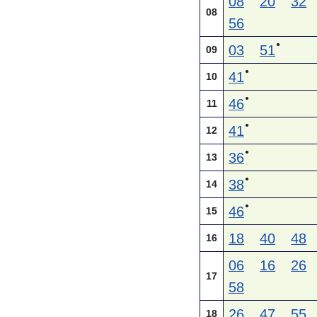
08
20
32
08
56
●
03
51
09
●
41
10
●
46
11
●
41
12
●
36
13
●
38
14
●
46
15
18
40
48
16
06
16
26
17
58
26
47
55
18