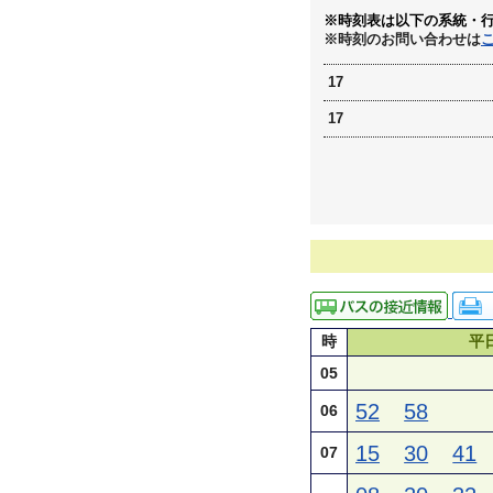
※時刻表は以下の系統・
※時刻のお問い合わせは
17
17
時
平
05
52
58
06
15
30
41
07