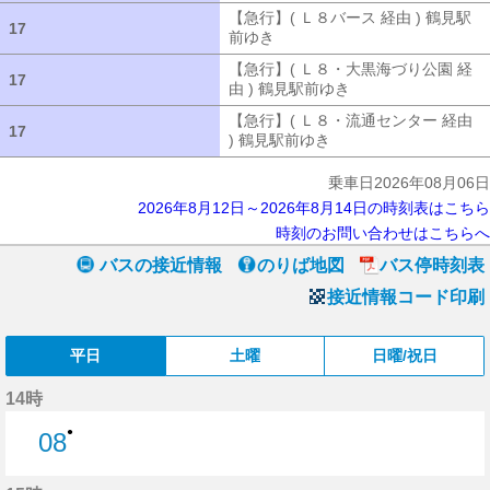
【急行】( Ｌ８バース 経由 ) 鶴見駅
17
17
前ゆき
【急行】( Ｌ８バース 経由 ) 
【急行】( Ｌ８・大黒海づり公園 経
17
17
由 ) 鶴見駅前ゆき
【急行】( Ｌ８・大
【急行】( Ｌ８・流通センター 経由
17
17
) 鶴見駅前ゆき
【急行】( Ｌ８・流通セ
乗車日2026年08月06日
2026年8月12日～2026年8月14日の時刻表はこちら
時刻のお問い合わせはこちらへ
バスの接近情報
のりば地図
バス停時刻表
接近情報コード印刷
平日
土曜
日曜/祝日
14時
●
08
8分はつ