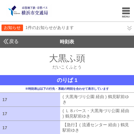
お知らせ
1件のお知らせがあります
戻る
時刻表
大黒ふ頭
だいこくふ
だいこくふとう
のりば 1
※時刻表は以下の行先・系統の時刻を合わせて表示しています
( 大黒海づり公園 経由 ) 鶴見駅前ゆ
17
17
き
( 大黒海づり公園 経由 ) 鶴見駅前ゆ
( Ｌ８バース・大黒海づり公園 経由
17
17
) 鶴見駅前ゆき
( Ｌ８バース・大黒海づ
【急行】( 流通センター 経由 ) 鶴見
17
17
駅前ゆき
【急行】( 流通センター 経由