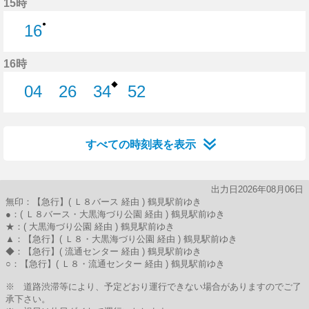
15時
●
16
16分はつ
16時
◆
04
26
34
52
4分はつ
26分はつ
34分はつ
52分はつ
すべての時刻表を表示
出力日2026年08月06日
無印：【急行】( Ｌ８バース 経由 ) 鶴見駅前ゆき
●：( Ｌ８バース・大黒海づり公園 経由 ) 鶴見駅前ゆき
★：( 大黒海づり公園 経由 ) 鶴見駅前ゆき
▲：【急行】( Ｌ８・大黒海づり公園 経由 ) 鶴見駅前ゆき
◆：【急行】( 流通センター 経由 ) 鶴見駅前ゆき
○：【急行】( Ｌ８・流通センター 経由 ) 鶴見駅前ゆき
※ 道路渋滞等により、予定どおり運行できない場合がありますのでご了
承下さい。