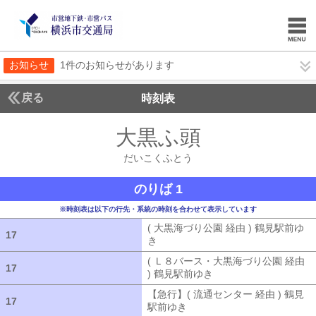
お知らせ
1件のお知らせがあります
戻る
時刻表
大黒ふ頭
だいこくふ
だいこくふとう
のりば 1
※時刻表は以下の行先・系統の時刻を合わせて表示しています
( 大黒海づり公園 経由 ) 鶴見駅前ゆ
17
17
き
( 大黒海づり公園 経由 ) 鶴見駅前ゆ
( Ｌ８バース・大黒海づり公園 経由
17
17
) 鶴見駅前ゆき
( Ｌ８バース・大黒海づ
【急行】( 流通センター 経由 ) 鶴見
17
17
駅前ゆき
【急行】( 流通センター 経由