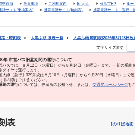
市交通局
免責事項
ご利用案内
English
横浜市HP
ルー
電話サイト(乗換案内)
携帯電話サイト(時刻表)
携帯電話サイト（運行・
経路・時刻表
＞
大黒ふ頭 系統一覧
＞
大黒ふ頭 時刻表(2026年3月28日改
文字サイズ変更
８年 市営バス旧盆期間の運行について
バスでは、８⽉12⽇（水曜日）から８⽉14⽇（金曜日）まで、⼀部の系統
別ダイヤで運⾏します。
大線【急行】329系統は８月10日（月曜日）から９月30日（水曜日）まで
用の際はご注意ください。
系統の運行
については、停留所のお知らせ、または、
交通局ホームページ
を
刻表
[のりば地図