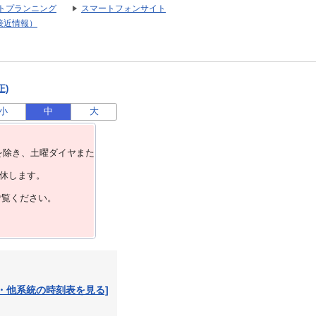
トプランニング
スマートフォンサイト
接近情報）
正)
小
中
大
を除き、⼟曜ダイヤまた
運休します。
ご覧ください。
・他系統の時刻表を見る]