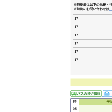
※時刻表は以下の系統・
※時刻のお問い合わせは
17
17
17
17
17
17
時
平
05