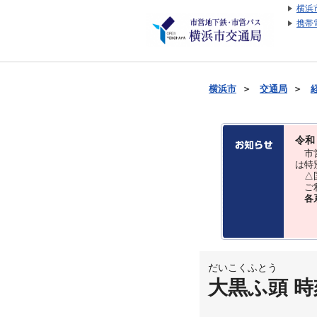
横浜
携帯
横浜市
＞
交通局
＞
令和
市営
は特
△国
ご利
各
だいこくふとう
大黒ふ頭 時