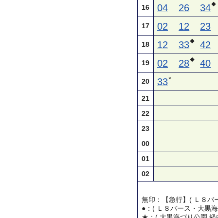
◆
04
26
34
16
02
12
23
17
◆
12
33
42
18
◆
02
28
40
19
○
33
20
21
22
23
00
01
02
無印：【急行】( Ｌ８バー
●：( Ｌ８バース・大黒海
★：( 大黒海づり公園 経