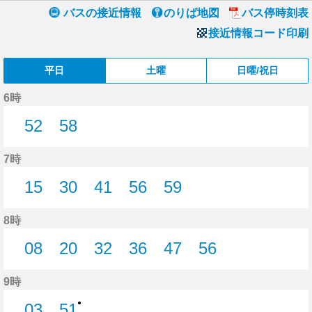
バスの接近情報
のりば地図
バス停時刻表
接近情報コード印刷
平日
土曜
日曜/祝日
6時
52
58
52分はつ
58分はつ
7時
15
30
41
56
59
15分はつ
30分はつ
41分はつ
56分はつ
59分はつ
8時
08
20
32
36
47
56
8分はつ
20分はつ
32分はつ
36分はつ
47分はつ
56分はつ
9時
●
03
51