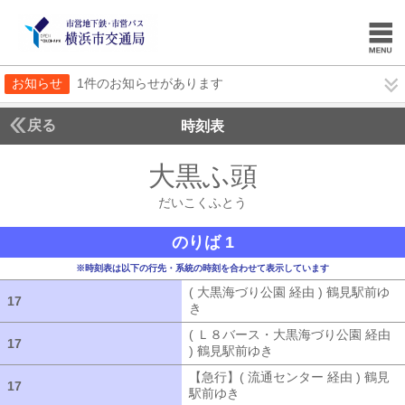
お知らせ
1件のお知らせがあります
戻る
時刻表
大黒ふ頭
だいこくふ
だいこくふとう
のりば 1
※時刻表は以下の行先・系統の時刻を合わせて表示しています
( 大黒海づり公園 経由 ) 鶴見駅前ゆ
17
17
き
( 大黒海づり公園 経由 ) 鶴見駅前ゆ
( Ｌ８バース・大黒海づり公園 経由
17
17
) 鶴見駅前ゆき
( Ｌ８バース・大黒海づ
【急行】( 流通センター 経由 ) 鶴見
17
17
駅前ゆき
【急行】( 流通センター 経由