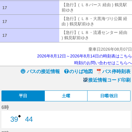
【急行】( Ｌ８バース 経由 ) 鶴見駅
17
17
前ゆき
【急行】( Ｌ８バース 経由 ) 
【急行】( Ｌ８・大黒海づり公園 経
17
17
由 ) 鶴見駅前ゆき
【急行】( Ｌ８・大
【急行】( Ｌ８・流通センター 経由
17
17
) 鶴見駅前ゆき
【急行】( Ｌ８・流通セ
乗車日2026年08月07日
2026年8月12日～2026年8月14日の時刻表はこちら
時刻のお問い合わせはこちらへ
バスの接近情報
のりば地図
バス停時刻表
接近情報コード印刷
平日
土曜
日曜/祝日
6時
◆
39
44
39分はつ
44分はつ