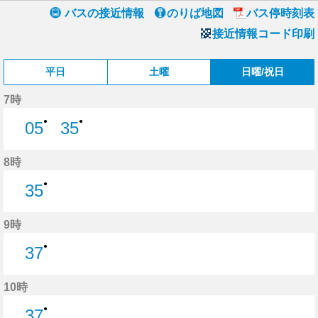
バスの接近情報
のりば地図
バス停時刻表
接近情報コード印刷
平日
土曜
日曜/祝日
7時
●
●
05
35
5分はつ
35分はつ
8時
●
35
35分はつ
9時
●
37
37分はつ
10時
●
37